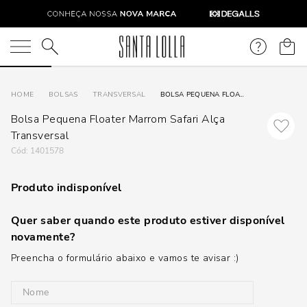
O que você está procurando?
BOLSAS
TRANSVERSAL
BOLSA PEQUENA FLOATER MARROM SAFARI ALÇA TRANSVERSAL
Bolsa Pequena Floater Marrom Safari Alça
Transversal
:
1401578
Produto indisponível
Quer saber quando este produto estiver disponível
novamente?
Preencha o formulário abaixo e vamos te avisar :)