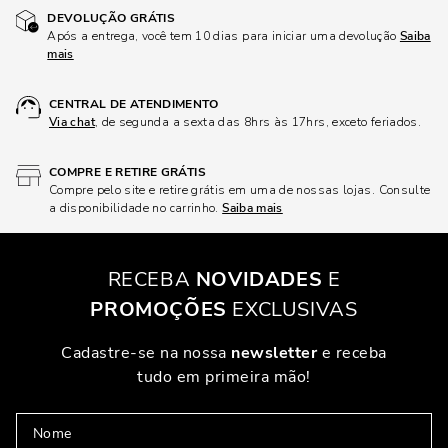
DEVOLUÇÃO GRÁTIS
Após a entrega, você tem 10 dias para iniciar uma devolução
Saiba
mais
CENTRAL DE ATENDIMENTO
Via chat
, de segunda a sexta das 8hrs às 17hrs, exceto feriados.
COMPRE E RETIRE GRÁTIS
Compre pelo site e retire grátis em uma de nossas lojas. Consulte
a disponibilidade no carrinho.
Saiba mais
RECEBA
NOVIDADES
E
PROMOÇÕES
EXCLUSIVAS
Cadastre-se na nossa
newsletter
e receba
tudo em primeira mão!