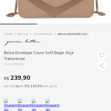
loca
a
BOLSAS
TRANSVERSAL
BOLSA ENVELOPE COURO SOFT BEGE ALÇA TRANSVERSAL
Bolsa Envelope Couro Soft Bege Alça
Transversal
:
1400486
239,90
R$
em até
2
R$
119
,
95
sem juros