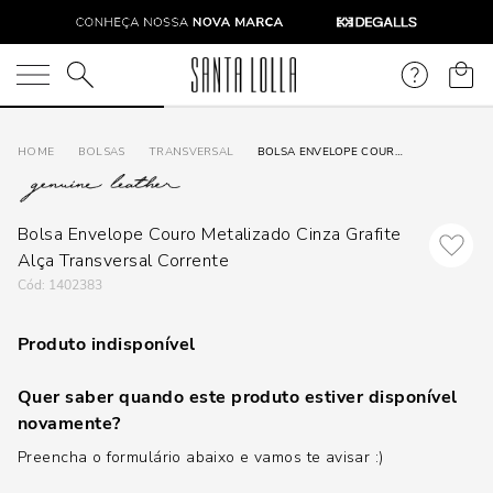
O que você está procurando?
BOLSAS
TRANSVERSAL
BOLSA ENVELOPE COURO METALIZADO CINZA GRAFITE ALÇA TRANSVERSAL CORRENTE
Bolsa Envelope Couro Metalizado Cinza Grafite
Alça Transversal Corrente
:
1402383
Produto indisponível
Quer saber quando este produto estiver disponível
novamente?
Preencha o formulário abaixo e vamos te avisar :)