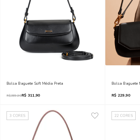
Bolsa Baguete Soft Média Preta
Bolsa Baguete 
R$
311,90
R$
229,90
R$
389,90
3
CORES
22
CORES