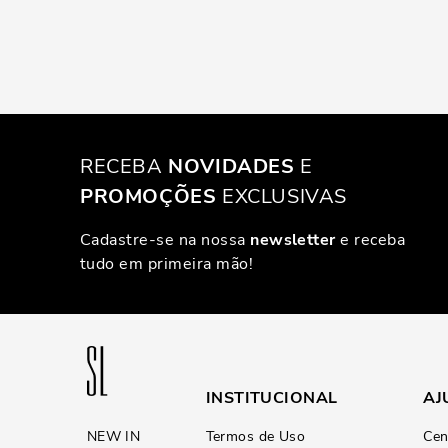
RECEBA
NOVIDADES
E
PROMOÇÕES
EXCLUSIVAS
Cadastre-se na nossa
newsletter
e receba
tudo em primeira mão!
INSTITUCIONAL
AJ
NEW IN
Termos de Uso
Cen