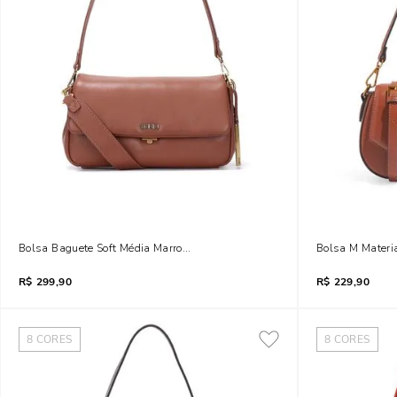
Bolsa Baguete Soft Média Marrom Alça Dupla
Bolsa M Materia
R$
299,90
R$
229,90
8
CORES
8
CORES