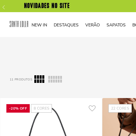
NEW IN
DESTAQUES
VERÃO
SAPATOS
B
11
PRODUTOS
-
20%
OFF
8
CORES
22
CORES