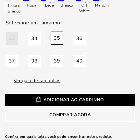
loca
Rosa
Bege
Branco
Off
Marrom
Preto e
a
White
Branco
35
33
34
36
37
38
39
40
Ver guia de tamanhos
ADICIONAR AO CARRINHO
COMPRAR AGORA
Confira em quais lojas você pode encontrar este produto: