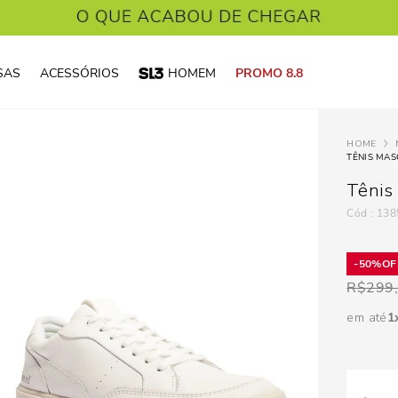
SAS
ACESSÓRIOS
HOMEM
PROMO 8.8
TÊNIS MA
Tênis
:
138
50%
R$
299
em até
1