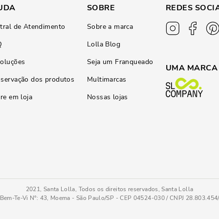
UDA
SOBRE
REDES SOCI
tral de Atendimento
Sobre a marca
Q
Lolla Blog
oluções
Seja um Franqueado
UMA MARCA
servação dos produtos
Multimarcas
ire em loja
Nossas lojas
2021, Santa Lolla, Todos os direitos reservados, Santa Lolla
Bem-Te-Vi N°: 43, Moema - São Paulo/SP - CEP 04524-030 / CNPJ 28.803.45
Branco
39
COMPRAR AGOR
Tamanho
: