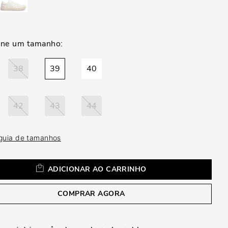
a
38
39
40
42
43
44
 guia de tamanhos
ADICIONAR AO CARRINHO
COMPRAR AGORA