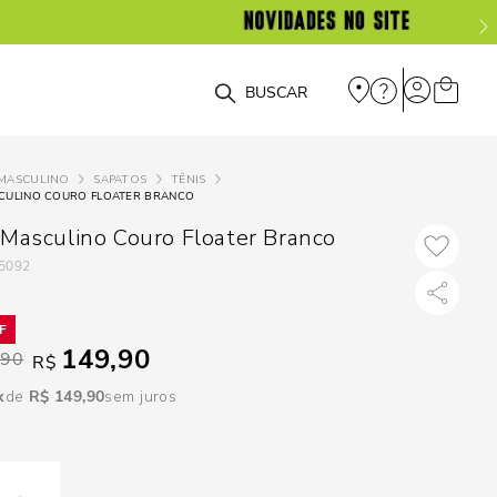
DISPON
EM
O que você está procurando?
e
MASCULINO
SAPATOS
TÊNIS
SCULINO COURO FLOATER BRANCO
e
 Masculino Couro Floater Branco
p
5092
Selecione seu
149,90
estado:
,90
R$
R$
149
,
90
sem juros
O
Usar
loca