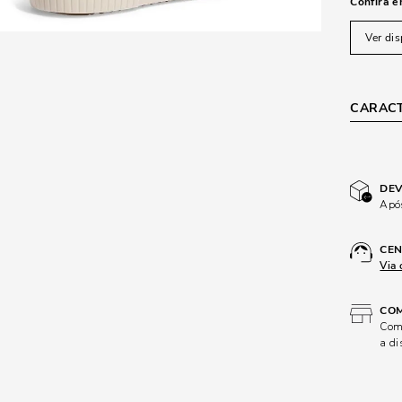
Confira e
Ver dis
CARACT
DEV
Após
CEN
Via 
COM
Comp
a di