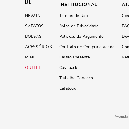
INSTITUCIONAL
AJ
NEW IN
Termos de Uso
Cen
SAPATOS
Aviso de Privacidade
FA
BOLSAS
Políticas de Pagamento
Dev
ACESSÓRIOS
Contrato de Compra e Venda
Con
MINI
Cartão Presente
Ret
OUTLET
Cashback
Trabalhe Conosco
Catálogo
Avenida 
Tênis Masculino Couro Floater 
R$
299
,
90