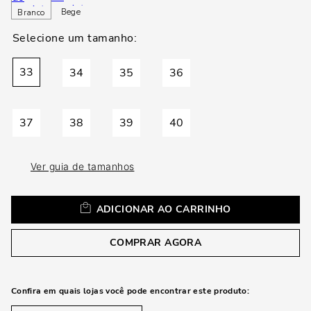
loca
Bege
Branco
a
33
34
35
36
37
38
39
40
Ver guia de tamanhos
ADICIONAR AO CARRINHO
COMPRAR AGORA
Confira em quais lojas você pode encontrar este produto: