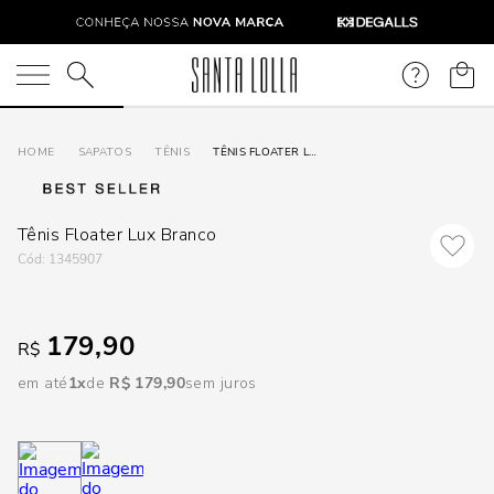
DISPON
EM
O que você está procurando?
e
SAPATOS
TÊNIS
TÊNIS FLOATER LUX BRANCO
e
Tênis Floater Lux Branco
p
:
1345907
Selecione
179,90
R$
seu
estado:
em até
1
R$
179
,
90
sem juros
O
Usar