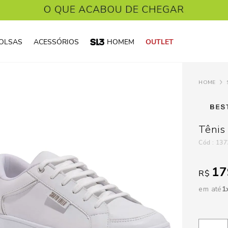
OLSAS
ACESSÓRIOS
HOMEM
OUTLET
Tênis
:
137
17
R$
em até
1