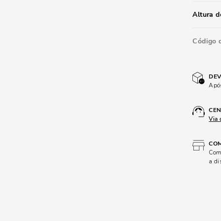
Altura d
Código 
DEV
Após
CEN
Via 
COM
Comp
a di