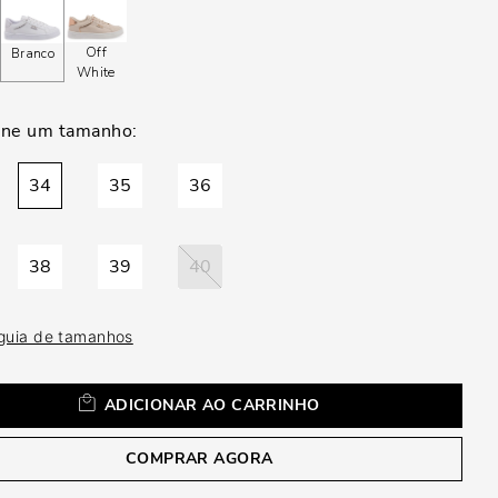
a
Off
Branco
White
34
35
36
38
39
40
 guia de tamanhos
ADICIONAR AO CARRINHO
COMPRAR AGORA