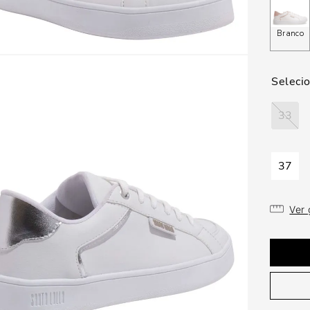
Branco
33
37
Ver