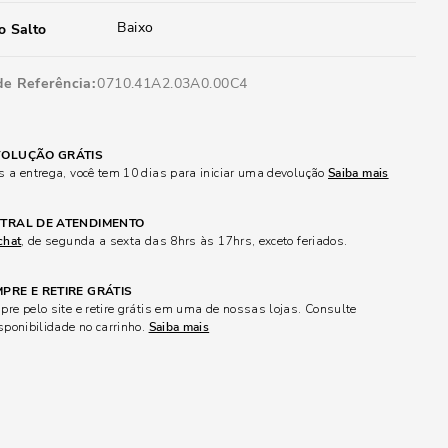
Baixo
o Salto
de Referência
0710.41A2.03A0.00C4
OLUÇÃO GRÁTIS
 a entrega, você tem 10 dias para iniciar uma devolução
Saiba mais
TRAL DE ATENDIMENTO
chat
, de segunda a sexta das 8hrs às 17hrs, exceto feriados.
PRE E RETIRE GRÁTIS
re pelo site e retire grátis em uma de nossas lojas. Consulte
sponibilidade no carrinho.
Saiba mais