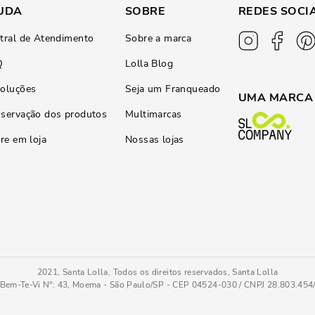
UDA
SOBRE
REDES SOCI
tral de Atendimento
Sobre a marca
Q
Lolla Blog
oluções
Seja um Franqueado
UMA MARCA
servação dos produtos
Multimarcas
ire em loja
Nossas lojas
2021, Santa Lolla, Todos os direitos reservados, Santa Lolla
Bem-Te-Vi N°: 43, Moema - São Paulo/SP - CEP 04524-030 / CNPJ 28.803.45
a Recortes
34
COMPRAR AGOR
Tamanho
: