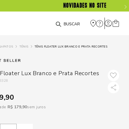
DISPON
EM
O que você está procurando?
e
SAPATOS
TÊNIS
TÊNIS FLOATER LUX BRANCO E PRATA RECORTES
e
p
 Floater Lux Branco e Prata Recortes
3328
Selecione seu
estado:
9,90
O
R$
179
,
90
sem juros
Usar
loca