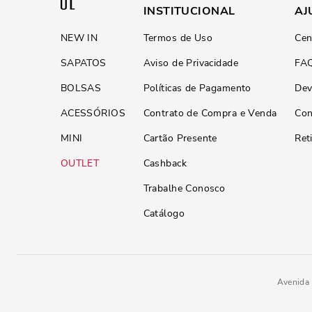
INSTITUCIONAL
AJ
NEW IN
Termos de Uso
Cen
SAPATOS
Aviso de Privacidade
FA
BOLSAS
Políticas de Pagamento
Dev
ACESSÓRIOS
Contrato de Compra e Venda
Con
MINI
Cartão Presente
Ret
OUTLET
Cashback
Trabalhe Conosco
Catálogo
Avenida 
Tênis Floater Lux Branco e Prat