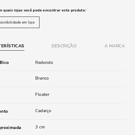
m quais lojas você pode encontrar este produto:
ponibilidade em loja
ERÍSTICAS
DESCRIÇÃO
A MARCA
 Bico
Redondo
Branco
Floater
Cadarço
ento
3 cm
aproximada