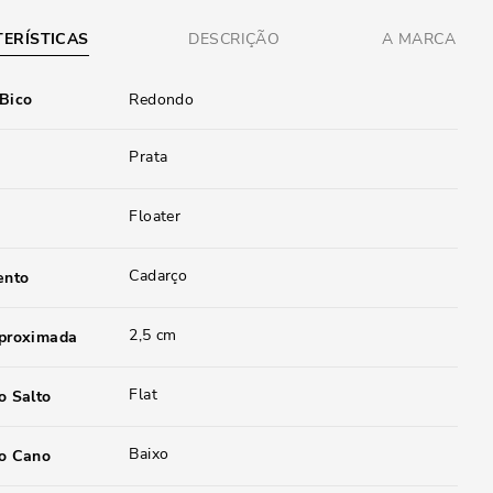
ERÍSTICAS
DESCRIÇÃO
A MARCA
 Bico
Redondo
Prata
Floater
Cadarço
ento
2,5 cm
aproximada
Flat
o Salto
Baixo
do Cano