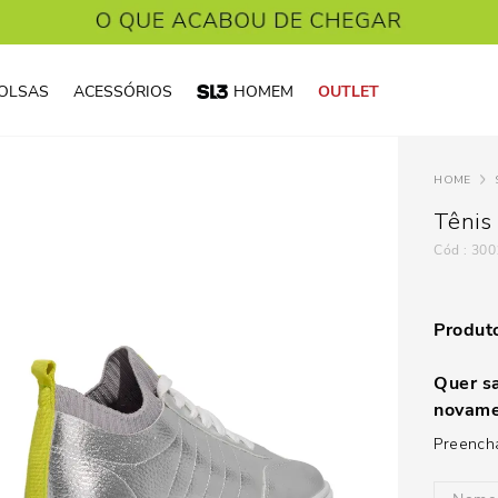
OLSAS
ACESSÓRIOS
HOMEM
OUTLET
Tênis
:
300
Produto
Quer sa
novame
Preencha