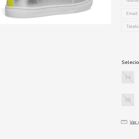
34
38
Ver 