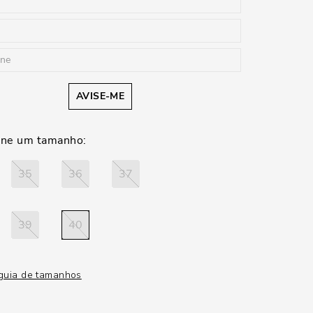
AVISE-ME
35
36
37
39
40
guia de tamanhos