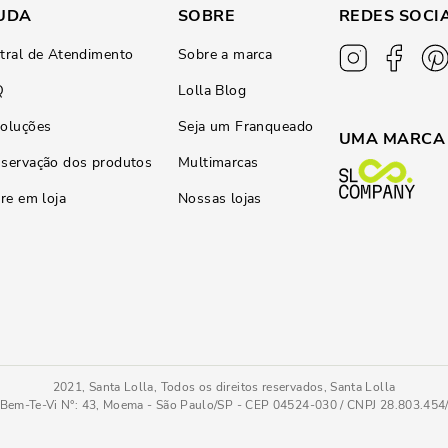
UDA
SOBRE
REDES SOCI
tral de Atendimento
Sobre a marca
Q
Lolla Blog
oluções
Seja um Franqueado
UMA MARCA
servação dos produtos
Multimarcas
ire em loja
Nossas lojas
2021, Santa Lolla, Todos os direitos reservados, Santa Lolla
Bem-Te-Vi N°: 43, Moema - São Paulo/SP - CEP 04524-030 / CNPJ 28.803.45