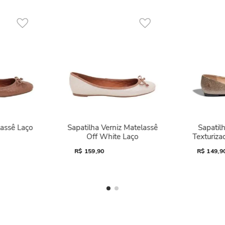
lassê Laço
Sapatilha Verniz Matelassê
Sapatilh
Off White Laço
Texturiza
R$
159,90
R$
149,9