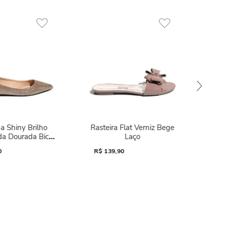
a Shiny Brilho
Rasteira Flat Verniz Bege
da Dourada Bico
Laço
Fino
0
R$
139,90