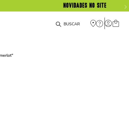
O que você está procurando?
merlot
"