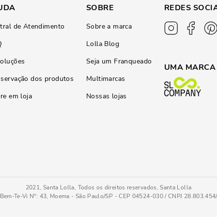
UDA
SOBRE
REDES SOCI
tral de Atendimento
Sobre a marca
Q
Lolla Blog
oluções
Seja um Franqueado
UMA MARCA
servação dos produtos
Multimarcas
ire em loja
Nossas lojas
2021, Santa Lolla, Todos os direitos reservados, Santa Lolla
Bem-Te-Vi N°: 43, Moema - São Paulo/SP - CEP 04524-030 / CNPJ 28.803.45