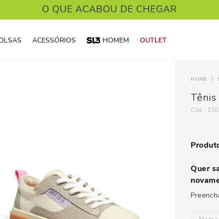
OLSAS
ACESSÓRIOS
HOMEM
OUTLET
Tênis
:
130
Produto
Quer sa
novame
Preencha