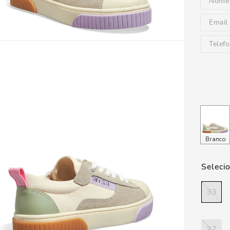
Branco
33
37