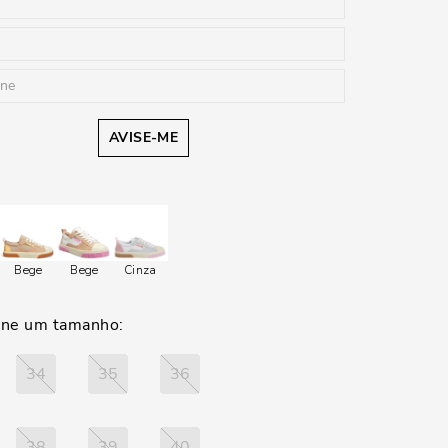
AVISE-ME
Bege
Bege
Cinza
34
35
36
38
39
40