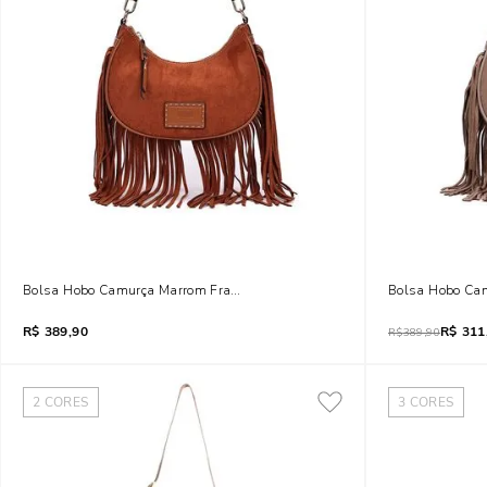
Bolsa Hobo Camurça Marrom Franjas Alça De Ombro
Bolsa Hobo Ca
R$
389,90
R$
311
R$
389,90
2
CORES
3
CORES