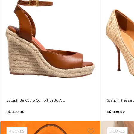
Espadrille Couro Confort Salto Anabela Marrom Safari
Scarpin Tresse 
R$
339,90
R$
399,90
4
CORES
3
CORES