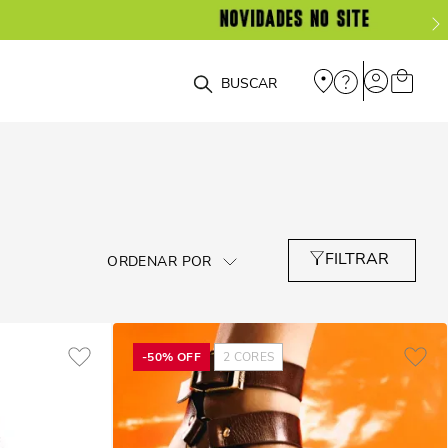
O que você está procurando?
-
50%
OFF
2
CORES