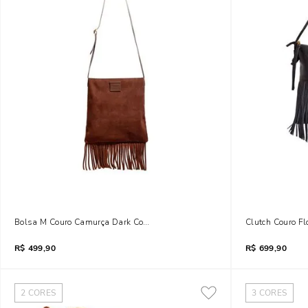
Bolsa M Couro Camurça Dark Cocoa
Clutch Couro Fl
R$
499,90
R$
699,90
2
CORES
3
CORES