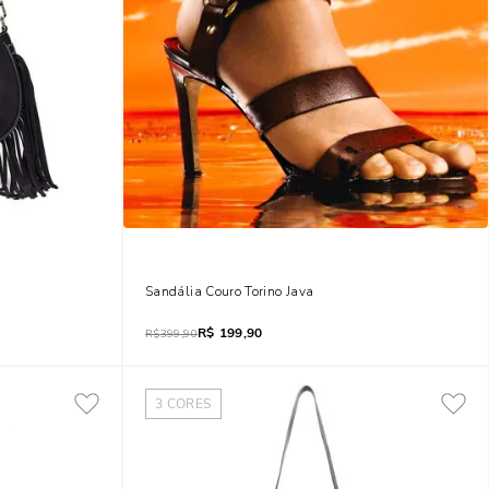
s Alça De Ombro
Sandália Couro Torino Java
R$
199,90
R$
399,90
3
CORES