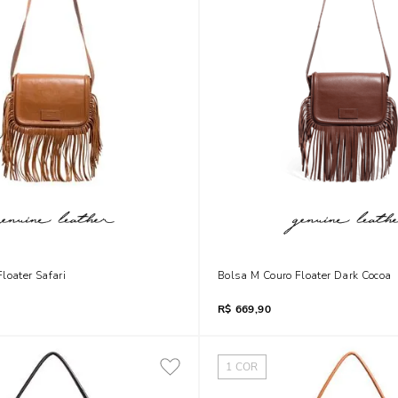
loater Safari
Bolsa M Couro Floater Dark Cocoa
R$
669,90
1
COR