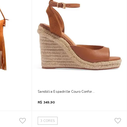
Sandália Espadrille Couro Confort Caramelo Salto Alt
R$
349,90
3
CORES