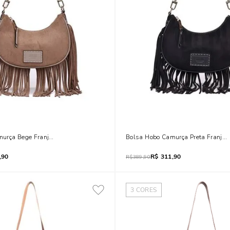
murça Bege Franjas Alça De Ombro
Bolsa Hobo Camurça Preta Franja
,90
R$
311,90
R$
389,90
3
CORES