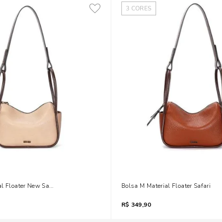
3
CORES
al Floater New Sand
Bolsa M Material Floater Safari
R$
349,90