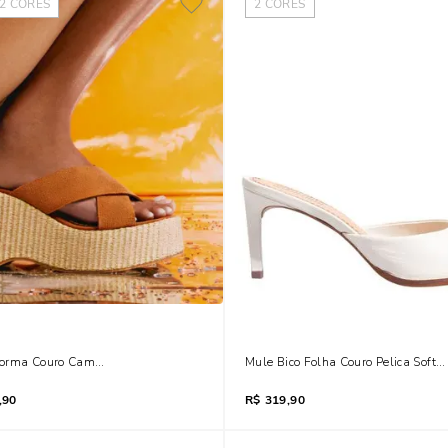
2
CORES
2
CORES
forma Couro Camurça Caramelo
Mule Bico Folha Couro Pelica Soft 
,90
R$
319,90