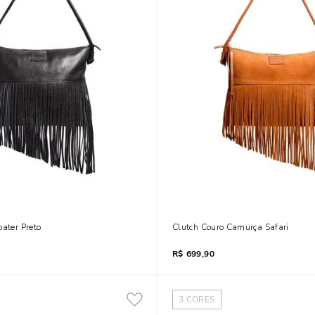
oater Preto
Clutch Couro Camurça Safari
R$
699,90
3
CORES