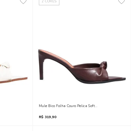
2
CORES
Off White
Mule Bico Folha Couro Pelica Soft Marrom Dark Cocoa
R$
319,90