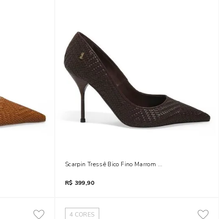
 Salto Agulha
Scarpin Tressê Bico Fino Marrom Dark Salto Agulha
R$
399,90
4
CORES