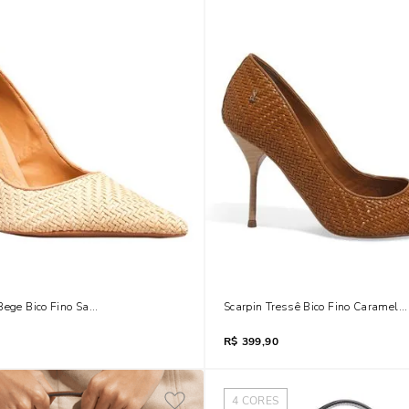
Bege Bico Fino Salto Agulha
Scarpin Tressê Bico Fino Caramelo
R$
399,90
4
CORES