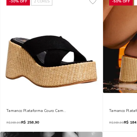
-
30%
OFF
2
CORES
-
50%
OFF
Tamanco Plataforma Couro Camurça Preto
Tamanco Plata
R$
258,90
R$
184
R$
369,90
R$
369,90