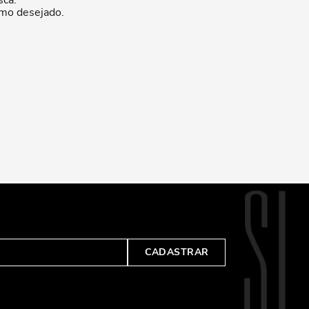
sca.
rmo desejado.
CADASTRAR