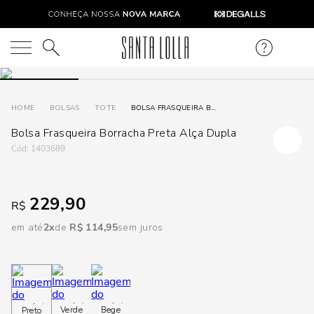
DISPON
EM
O que você está procurando?
e
BOLSAS
TOTE
BOLSA FRASQUEIRA BORRACHA PRETA ALÇA DUPLA
Bolsa Frasqueira Borracha Preta Alça Dupla
e
:
1403689
p
229,90
R$
Selecione
seu
em até
2
R$
114
,
95
sem juros
estado:
O
Usar
Verde
Bege
Preto