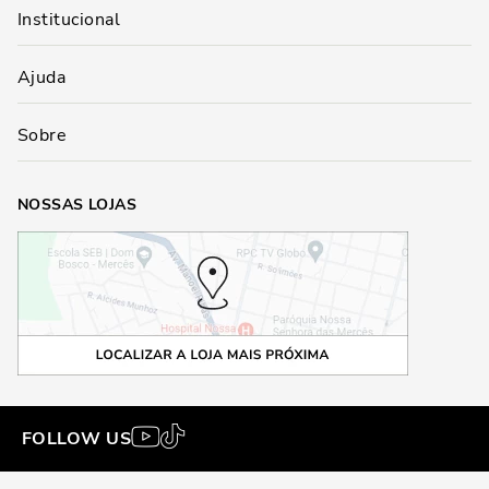
Institucional
Ajuda
Sobre
NOSSAS LOJAS
Bolsa Frasqueira Borracha Preta Alça Dupla
FOLLOW US
R$
229,90
ADICIONAR AO
PC
Tamanho
: