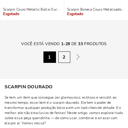
Scarpin Couro Metallic Balla Ouro Light
Scarpin Boneca Couro Metalizado Dou
Indisponível
Indisponível
VOCÊ ESTÁ VENDO
1
-
28
DE
33
PRODUTOS
1
2
SCARPIN DOURADO
Se tem um item que consegue ser glamouroso, estiloso e versátil ao
mesmo tempo, esse item é o scarpin dourado. Ele tem o poder de
transformar qualquer produção básica em um look cheio de atitude. E o
melhor: ele não é exclusivo de festas! Neste artigo, vamos explorar tudo
sobre essa peça queridinha — de como usar, combinar e arrasar com
ela por aí. Vamos nessa?