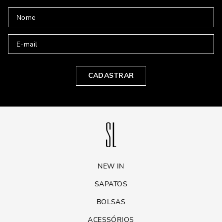
EXAGERAR
CORES QUE HARMONIZAM COM DOURADO
Algumas cores são aliadas perfeitas do dourado. Entre elas:
Preto: clássico e sem erro
Branco: elegante e moderno
CADASTRAR
Bege e tons terrosos: sofisticados
Verde-oliva ou musgo: criam contraste sem
competir
Azul-marinho: elegante e atual
Evite cores muito vibrantes no restante do look, a não ser que a intenção
seja realmente ousar.
TRUQUES DE STYLING PARA EQUILIBRAR O
NEW IN
LOOK
SAPATOS
Se o scarpin for muito brilhante, opte por roupas
com tecidos foscos.
BOLSAS
Use acessórios mais discretos para que o sapato
seja o destaque.
ACESSÓRIOS