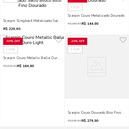
1
COR
Scarpin Couro Metalizado Dourado
Scarpin Slingback Metalizado Salto Bloco Bico Fino Dourado
R$
144,90
R$
289,90
R$
229,90
-
50%
OFF
-
20%
OFF
1
COR
1
COR
Scarpin Couro Metallic Balla Ouro Light
R$
164,90
R$
329,90
Scarpin Couro Dourado Bico Fino Sal
R$
279,90
R$
349,90