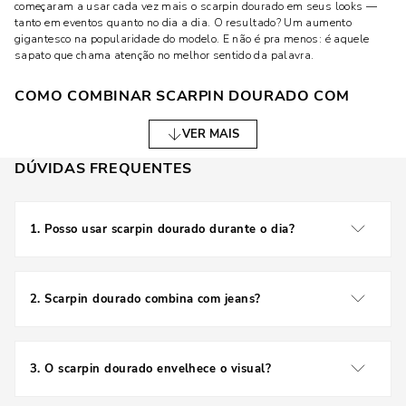
começaram a usar cada vez mais o scarpin dourado em seus looks —
tanto em eventos quanto no dia a dia. O resultado? Um aumento
gigantesco na popularidade do modelo. E não é pra menos: é aquele
sapato que chama atenção no melhor sentido da palavra.
COMO COMBINAR SCARPIN DOURADO COM
DIFERENTES ESTILOS
VER MAIS
LOOKS CASUAIS COM SCARPIN DOURADO
DÚVIDAS FREQUENTES
Sim, dá pra usar dourado no dia a dia! Combine o scarpin com uma
calça jeans mais soltinha, uma camiseta branca e acessórios discretos.
É o famoso "hi-lo": mistura de peças mais básicas com itens
1
.
Posso usar scarpin dourado durante o dia?
glamourosos. Essa combinação dá um ar descolado, moderno e super
atual.
Pode sim! A dica é combinar com peças neutras e evitar
exageros no restante do look.
ESTILO ELEGANTE PARA EVENTOS
2
.
Scarpin dourado combina com jeans?
Se a ideia é arrasar numa festa ou evento mais formal, o scarpin
Combina muito! Especialmente com jeans de lavagem
dourado é o par perfeito para vestidos de cores neutras como preto,
mais escura ou modelos mais soltinhos.
branco ou nude. Ele também vai super bem com macacões estruturados
3
.
O scarpin dourado envelhece o visual?
ou saias midi. Quer se destacar com elegância? Vai de dourado nos pés.