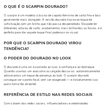
O QUE É O SCARPIN DOURADO?
O scarpin é um modelo clássico de sapato feminino de salto fino e bico
geralmente mais alongado. A versão dourada traz esse toque de
sofisticação com um brilho que não passa despercebido. Ele pode ter
diferentes alturas de salto, acabamentos mais brilhantes ou foscos, e é
perfeito para dar aquele toque final poderoso no visual.
POR QUE O SCARPIN DOURADO VIROU
TENDÊNCIA?
O PODER DO DOURADO NO LOOK
O dourado é uma cor associada ao luxo, à confiança e ao destaque.
Quando usamos um acessório ou calçado dessa cor, automaticamente
adicionamos um toque de presença ao look. O scarpin dourado
consegue ser o ponto focal sem ser exagerado — e é exatamente isso
que o torna tão atraente.
REFERÊNCIA DE ESTILO NAS REDES SOCIAIS
Com o boom das redes sociais, influenciadoras e celebridades