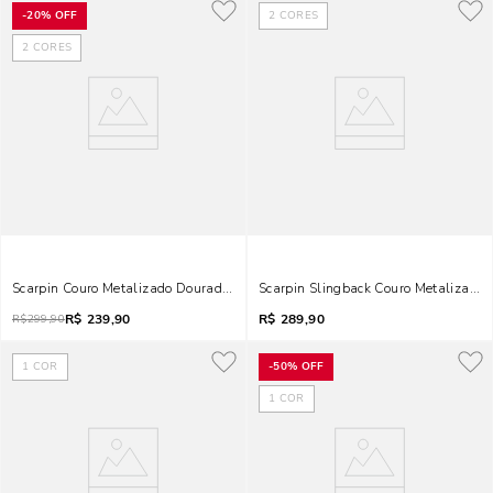
-
20%
OFF
2
CORES
2
CORES
Scarpin Couro Metalizado Dourado Salto Fino
Scarpin Slingback Couro Metalizado 
R$
239,90
R$
289,90
R$
299,90
1
COR
-
50%
OFF
1
COR