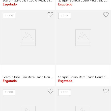
Scarpin Slingback Couro Metalizado Salto Bloco Dourado
Scarpin Boneca Couro Metalizado Sal
Indisponível
Indisponível
1
COR
1
COR
Scarpin Bico Fino Metalizado Dourado Salto Baixo
Scarpin Couro Metalizado Dourado Sa
Indisponível
Indisponível
1
COR
1
COR