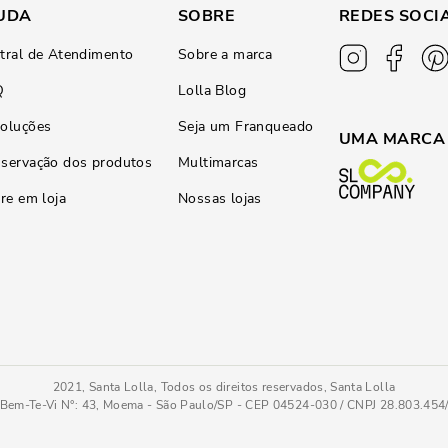
UDA
SOBRE
REDES SOCI
tral de Atendimento
Sobre a marca
Q
Lolla Blog
oluções
Seja um Franqueado
UMA MARCA
servação dos produtos
Multimarcas
ire em loja
Nossas lojas
2021, Santa Lolla, Todos os direitos reservados, Santa Lolla
Bem-Te-Vi N°: 43, Moema - São Paulo/SP - CEP 04524-030 / CNPJ 28.803.45