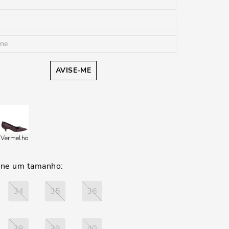
AVISE-ME
Vermelho
34
35
36
38
39
40