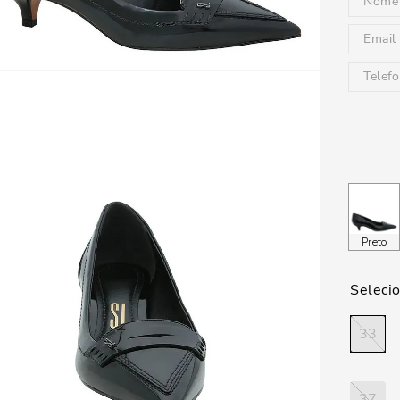
Preto
33
37