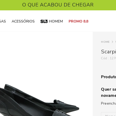
SAS
ACESSÓRIOS
HOMEM
PROMO 8.8
Scarp
:
127
Produto
Quer sa
novame
Preencha