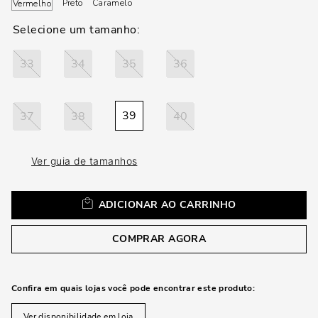
loca
Preto
Caramelo
Vermelho
a
33
34
35
36
39
37
38
40
Ver guia de tamanhos
ADICIONAR AO CARRINHO
COMPRAR AGORA
Confira em quais lojas você pode encontrar este produto:
Ver disponibilidade em loja