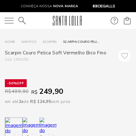
DISPON
EM
O que você está procurando?
e
SAPATOS
SCARPIN
SCARPIN COURO PELICA SOFT VERMELHO BICO FINO
Scarpin Couro Pelica Soft Vermelho Bico Fino
e
:
1400150
p
50%
249,90
Selecione
R$
499,90
R$
seu
em até
2
R$
124
,
95
sem juros
estado:
O
Usar