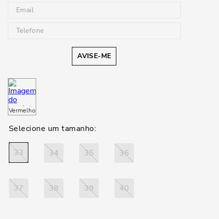
AVISE-ME
Vermelho
33
34
35
36
37
38
39
40