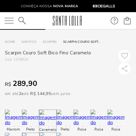
DISPON
EM
O que você está procurando?
e
SAPATOS
SCARPIN
SCARPIN COURO SOFT BICO FINO CARAMELO
Scarpin Couro Soft Bico Fino Caramelo
e
:
1378924
p
289,90
R$
Selecione
em até
2
R$
144
,
95
sem juros
seu
estado:
O
Marrom
Preto
Preto
Rosa
Rosa
Rosa
Caramelo
Usar