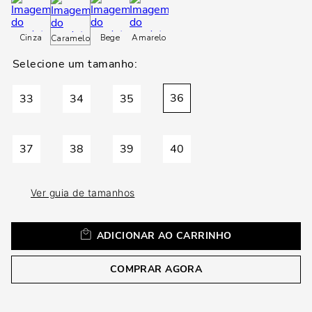
loca
a
Cinza
Bege
Amarelo
Caramelo
36
33
34
35
37
38
39
40
Ver guia de tamanhos
ADICIONAR AO CARRINHO
COMPRAR AGORA