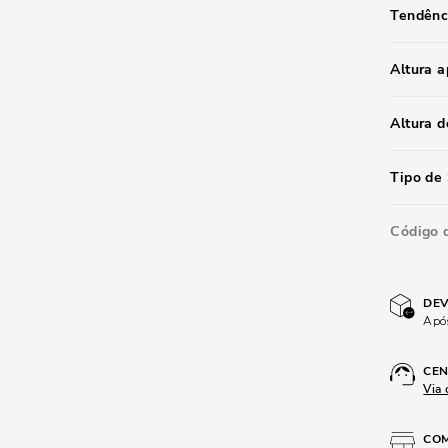
Tendênc
Altura 
Altura d
Tipo de 
Código 
DEV
Após
CEN
Via 
COM