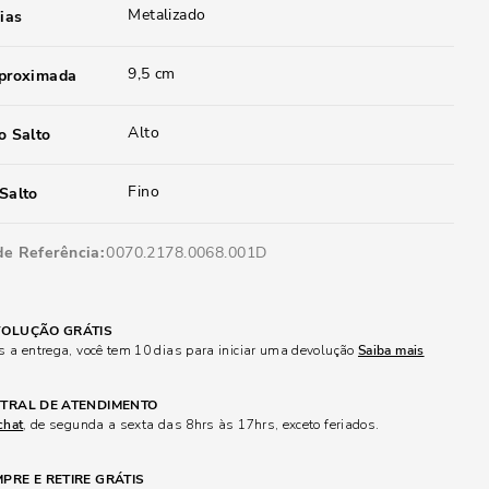
Metalizado
ias
9,5 cm
aproximada
Alto
o Salto
Fino
Salto
de Referência
0070.2178.0068.001D
OLUÇÃO GRÁTIS
 a entrega, você tem 10 dias para iniciar uma devolução
Saiba mais
TRAL DE ATENDIMENTO
chat
, de segunda a sexta das 8hrs às 17hrs, exceto feriados.
PRE E RETIRE GRÁTIS