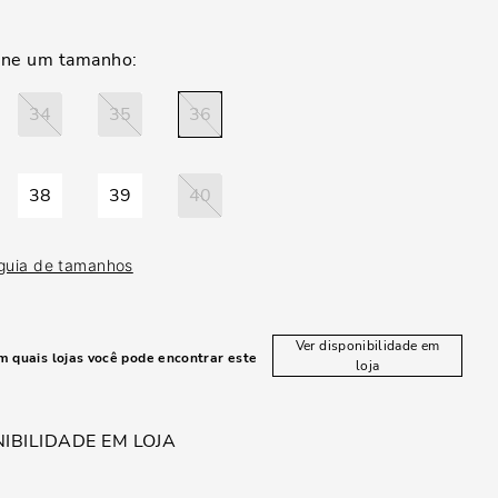
34
35
36
38
39
40
 guia de tamanhos
Ver disponibilidade em
m quais lojas você pode encontrar este
loja
IBILIDADE EM LOJA