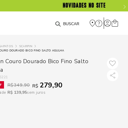
O que você está procurando?
SAPATOS
SCARPIN
COURO DOURADO BICO FINO SALTO AGULHA
in Couro Dourado Bico Fino Salto
ha
6221
279,90
R$
349,90
R$
R$
139
,
95
sem juros