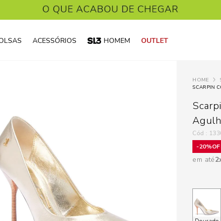
OLSAS
ACESSÓRIOS
HOMEM
OUTLET
SCARPIN 
Scarp
Agul
:
133
20%
em até
2