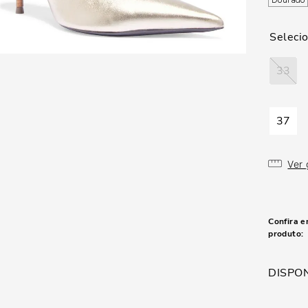
Dourado
33
37
Ver
Confira e
produto:
DISPON