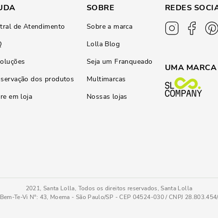
UDA
SOBRE
REDES SOCI
tral de Atendimento
Sobre a marca
Q
Lolla Blog
oluções
Seja um Franqueado
UMA MARCA
servação dos produtos
Multimarcas
ire em loja
Nossas lojas
2021, Santa Lolla, Todos os direitos reservados, Santa Lolla
Bem-Te-Vi N°: 43, Moema - São Paulo/SP - CEP 04524-030 / CNPJ 28.803.45