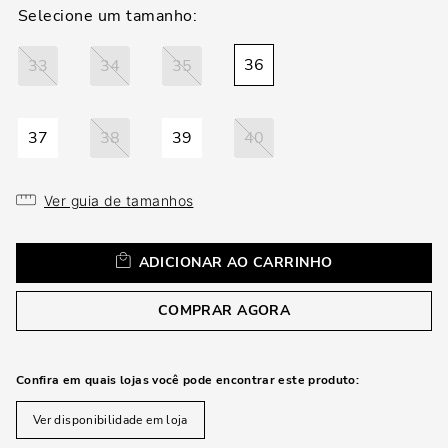
loca
a
36
33
34
35
37
38
39
40
Ver guia de tamanhos
ADICIONAR AO CARRINHO
COMPRAR AGORA
Confira em quais lojas você pode encontrar este produto:
Ver disponibilidade em loja