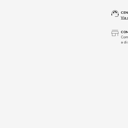
CEN
Via 
COM
Comp
a di