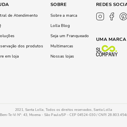
UDA
SOBRE
REDES SOCI
tral de Atendimento
Sobre a marca
Q
Lolla Blog
oluções
Seja um Franqueado
UMA MARCA
servação dos produtos
Multimarcas
ire em loja
Nossas lojas
2021, Santa Lolla, Todos os direitos reservados, Santa Lolla
Bem-Te-Vi N°: 43, Moema - São Paulo/SP - CEP 04524-030 / CNPJ 28.803.45
lha Preto
37
COMPRAR AGOR
Tamanho
: