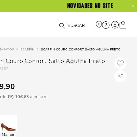
DISPON
EM
O que você está procurando?
e
SAPATOS
SCARPIN
SCARPIN COURO CONFORT SALTO AGULHA PRETO
e
in Couro Confort Salto Agulha Preto
6102
p
9,90
Selecione seu
R$
106
,
63
sem juros
estado:
O
Usar
loca
Marrom