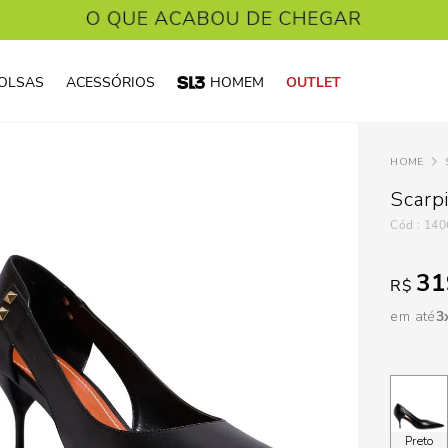
OLSAS
ACESSÓRIOS
HOMEM
OUTLET
Scarp
:
140
31
R$
em até
3
Preto