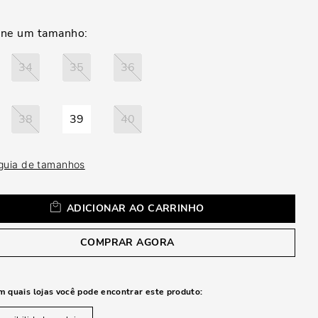
a
34
35
36
38
39
40
 guia de tamanhos
ADICIONAR AO CARRINHO
COMPRAR AGORA
m quais lojas você pode encontrar este produto: