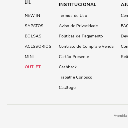
INSTITUCIONAL
AJ
NEW IN
Termos de Uso
Cen
SAPATOS
Aviso de Privacidade
FA
BOLSAS
Políticas de Pagamento
Dev
ACESSÓRIOS
Contrato de Compra e Venda
Con
MINI
Cartão Presente
Ret
OUTLET
Cashback
Trabalhe Conosco
Catálogo
Avenida 
Scarpin Couro Confort Salto Agu