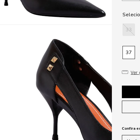
33
37
Ver
Confira e