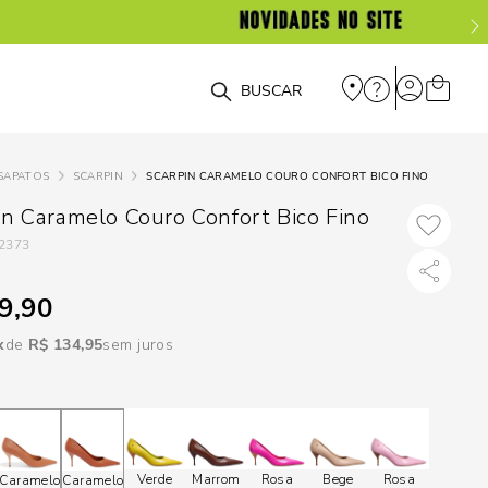
DISPON
EM
O que você está procurando?
e
SAPATOS
SCARPIN
SCARPIN CARAMELO COURO CONFORT BICO FINO
e
in Caramelo Couro Confort Bico Fino
2373
p
9,90
Selecione seu
R$
134
,
95
sem juros
estado:
O
Usar
loca
Verde
Marrom
Rosa
Bege
Rosa
Caramelo
Caramelo