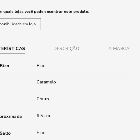
m quais lojas você pode encontrar este produto:
ponibilidade em loja
ERÍSTICAS
DESCRIÇÃO
A MARCA
 Bico
Fino
Caramelo
Couro
6,5 cm
aproximada
Fino
Salto