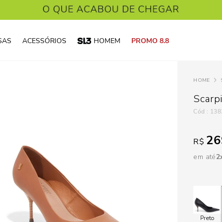
SAS
ACESSÓRIOS
HOMEM
PROMO 8.8
Scarp
:
138
26
R$
em até
2
Preto