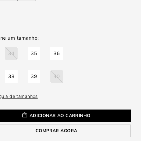
a
34
35
36
38
39
40
 guia de tamanhos
ADICIONAR AO CARRINHO
COMPRAR AGORA