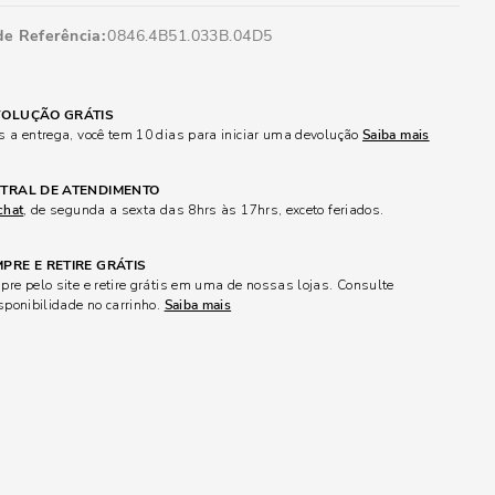
de Referência
0846.4B51.033B.04D5
OLUÇÃO GRÁTIS
 a entrega, você tem 10 dias para iniciar uma devolução
Saiba mais
TRAL DE ATENDIMENTO
chat
, de segunda a sexta das 8hrs às 17hrs, exceto feriados.
PRE E RETIRE GRÁTIS
re pelo site e retire grátis em uma de nossas lojas. Consulte
sponibilidade no carrinho.
Saiba mais