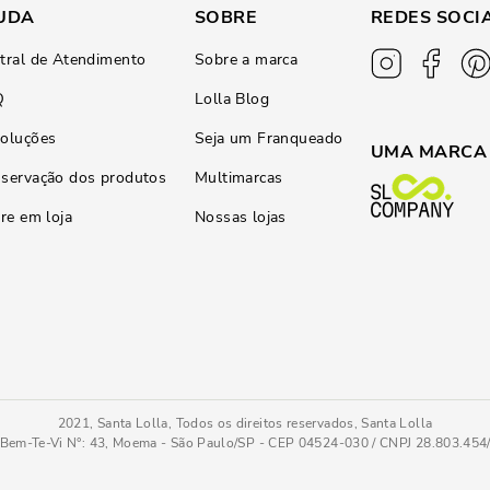
UDA
SOBRE
REDES SOCI
tral de Atendimento
Sobre a marca
Q
Lolla Blog
oluções
Seja um Franqueado
UMA MARCA
servação dos produtos
Multimarcas
ire em loja
Nossas lojas
2021, Santa Lolla, Todos os direitos reservados, Santa Lolla
Bem-Te-Vi N°: 43, Moema - São Paulo/SP - CEP 04524-030 / CNPJ 28.803.45
Bico Fino
35
COMPRAR AGOR
Tamanho
: