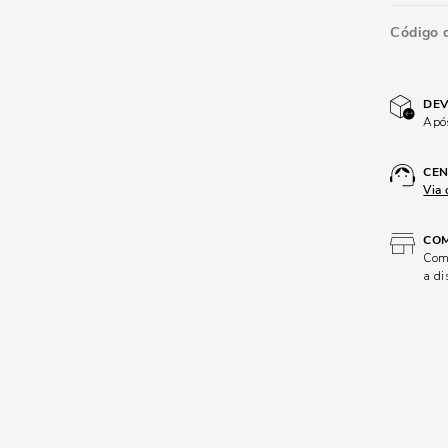
Código 
DEV
Após
CEN
Via 
COM
Comp
a di