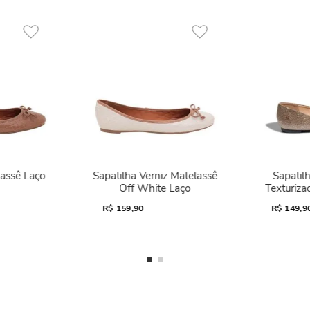
lassê Laço
Sapatilha Verniz Matelassê
Sapatilh
Off White Laço
Texturiza
R$
159,90
R$
149,9