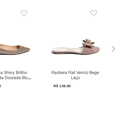
a Shiny Brilho
Rasteira Flat Verniz Bege
da Dourada Bico
Laço
Fino
0
R$
139,90