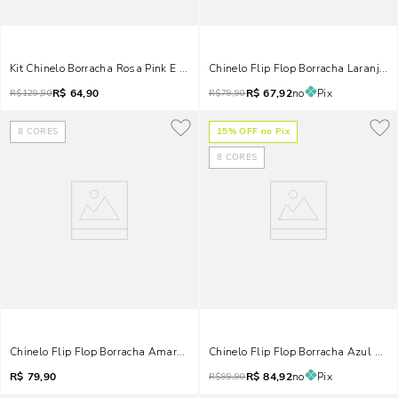
Kit Chinelo Borracha Rosa Pink E Necessarie
Chinelo Flip Flop Borracha Laranja 
R$
64,90
R$
67,92
no
Pix
R$
129,90
R$
79,90
8
CORES
15
% OFF no Pix
8
CORES
Chinelo Flip Flop Borracha Amarelo Fluor
Chinelo Flip Flop Borracha Azul Beb
R$
79,90
R$
84,92
no
Pix
R$
99,90