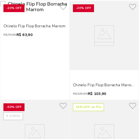
-
20%
OFF
-
20%
OFF
Chinelo Flip Flop Borracha Marrom
R$
63,90
R$
79,90
Chinelo Flip Flop Borracha Marrom S
R$
103,90
R$
129,90
-
50%
OFF
15
% OFF no Pix
5
CORES