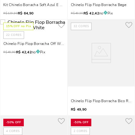
Kit Chinelo Borracha Soft Azul E Necessárie
Chinelo Flip Flop Borracha Bege
R$
64,90
R$
42,42
no
Pix
R$
129,90
R$
49,90
15
% OFF no Pix
32
CORES
22
CORES
Chinelo Flip Flop Borracha Off White
R$
42,42
no
Pix
R$
49,90
Chinelo Flip Flop Borracha Bico Red
R$
49,90
-
50%
OFF
-
50%
OFF
4
CORES
2
CORES