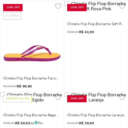
-
30%
OFF
-
30%
OFF
2
CORES
Chinelo Flip Flop Borracha Soft Rosa
R$
41,90
R$
59,90
Chinelo Flip Flop Borracha Fúcsia Spikes
R$
90,90
R$
129,90
15
% OFF no Pix
-
50%
OFF
Chinelo Flip Flop Borracha Bege Egido
Chinelo Flip Flop Borracha Laranja
R$
50,92
no
Pix
R$
39,90
R$
59,90
R$
79,90