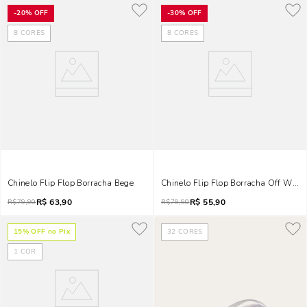
-
20%
OFF
-
30%
OFF
8
CORES
8
CORES
Chinelo Flip Flop Borracha Bege
Chinelo Flip Flop Borracha Off White
R$
63,90
R$
55,90
R$
79,90
R$
79,90
15
% OFF no Pix
32
CORES
1
COR