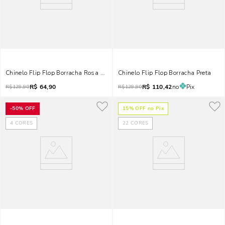
Chinelo Flip Flop Borracha Rosa Pink
Chinelo Flip Flop Borracha Preta
R$
64,90
R$
110,42
no
Pix
R$
129,90
R$
129,90
-
50%
OFF
15
% OFF no Pix
4
CORES
22
CORES