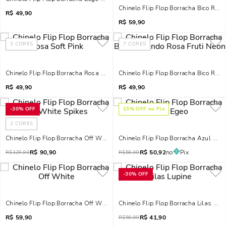
Chinelo Flip Flop Borracha Bico Re
R$
49,90
R$
59,90
3
CORES
7
CORES
Chinelo Flip Flop Borracha Rosa Soft Pink
Chinelo Flip Flop Borracha Bico Red
R$
49,90
R$
49,90
-
30%
OFF
15
% OFF no Pix
2
CORES
Chinelo Flip Flop Borracha Off White Spikes
Chinelo Flip Flop Borracha Azul Ege
R$
90,90
R$
50,92
no
Pix
R$
129,90
R$
59,90
-
30%
OFF
Chinelo Flip Flop Borracha Off White
Chinelo Flip Flop Borracha Lilas Lup
R$
59,90
R$
41,90
R$
59,90