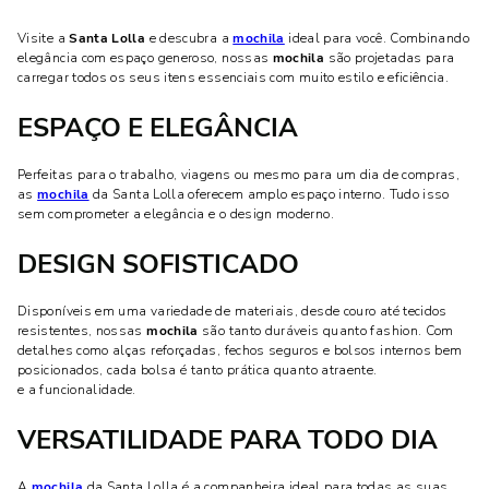
Visite a
Santa Lolla
e descubra a
mochila
ideal para você. Combinando
elegância com espaço generoso, nossas
mochila
são projetadas para
carregar todos os seus itens essenciais com muito estilo e eficiência.
ESPAÇO E ELEGÂNCIA
Perfeitas para o trabalho, viagens ou mesmo para um dia de compras,
as
mochila
da Santa Lolla oferecem amplo espaço interno. Tudo isso
sem comprometer a elegância e o design moderno.
DESIGN SOFISTICADO
Disponíveis em uma variedade de materiais, desde couro até tecidos
resistentes, nossas
mochila
são tanto duráveis quanto fashion. Com
detalhes como alças reforçadas, fechos seguros e bolsos internos bem
posicionados, cada bolsa é tanto prática quanto atraente.
e a funcionalidade.
VERSATILIDADE PARA TODO DIA
A
mochila
da Santa Lolla é a companheira ideal para todas as suas