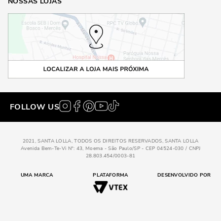
NOSSAS LOJAS
FOLLOW US
2021, SANTA LOLLA, TODOS OS DIREITOS RESERVADOS, SANTA LOLLA
Avenida Bem-Te-Vi N°: 43, Moema - São Paulo/SP - CEP 04524-030 / CNPJ
28.803.454/0003-81
UMA MARCA
PLATAFORMA
DESENVOLVIDO POR