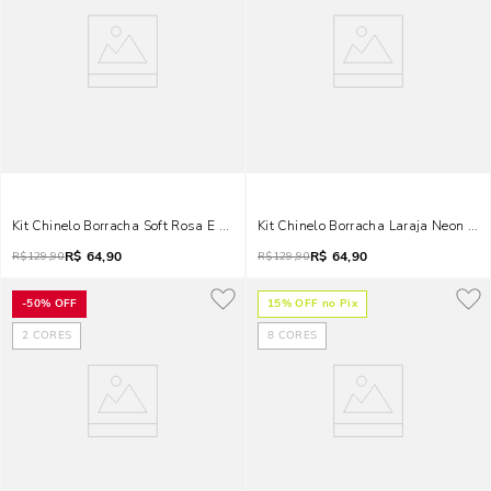
Kit Chinelo Borracha Soft Rosa E Necessarie
Kit Chinelo Borracha Laraja Neon E N
R$
64,90
R$
64,90
R$
129,90
R$
129,90
-
50%
OFF
15
% OFF no Pix
2
CORES
8
CORES