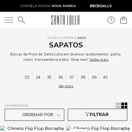
O que você está procurando?
SAPATOS
38/39
SAPATOS
Bolsas de Praia da Santa Lolla em diversos acabamentos: palha,
nylon, transparência e tela. Shop now!
Saiba mais
33
34
35
36
37
38
39
40
Ver mais
105
PRODUTOS