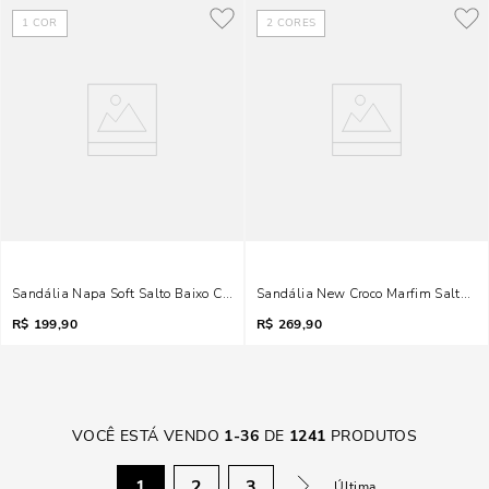
1
COR
2
CORES
Sandália Napa Soft Salto Baixo Caramelo Bico Fino
Sandália New Croco Marfim Salto Mé
R$
199,90
R$
269,90
VOCÊ ESTÁ VENDO
1
-
36
DE
1241
PRODUTOS
1
2
3
Última