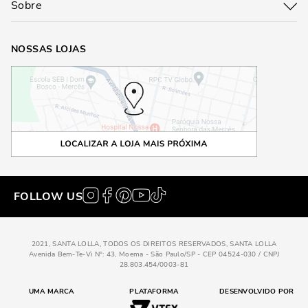
Sobre
NOSSAS LOJAS
FOLLOW US
2021, SANTA LOLLA, TODOS OS DIREITOS RESERVADOS, SANTA LOLLA
Avenida Bem-Te-Vi N°: 43, Moema - São Paulo/SP - CEP 04524-030 / CNPJ
28.803.454/0003-81
UMA MARCA
PLATAFORMA
DESENVOLVIDO POR