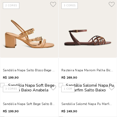
2
CORES
3
CORES
Sandália Napa Salto Bloco Bege Tiras Fivelas
Rasteira Napa Marrom Palha Bico Fo
R$
199,90
R$
269,90
3
CORES
1
COR
Sandália Napa Soft Bege Salto Baixo Anabela
Sandália Salomé Napa Pu Marfim Sa
R$
199,90
R$
249,90