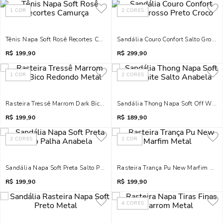
1
COR
2
CORES
Tênis Napa Soft Rosê Recortes Camurça
Sandália Couro Confort Salto Grosso 
R$
199,90
R$
299,90
1
COR
2
CORES
Rasteira Tressê Marrom Dark Bico Redondo Metal
Sandália Thong Napa Soft Off White
R$
199,90
R$
189,90
2
CORES
1
COR
Sandália Napa Soft Preta Salto Palha Anabela
Rasteira Trança Pu New Marfim Meta
R$
199,90
R$
199,90
4
CORES