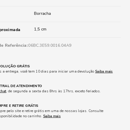
Borracha
1,5 cm
aproximada
de Referência
06BC.3E59.0016.04A9
OLUÇÃO GRÁTIS
 a entrega, você tem 10 dias para iniciar uma devolução
Saiba mais
TRAL DE ATENDIMENTO
chat
, de segunda a sexta das 8hrs às 17hrs, exceto feriados.
PRE E RETIRE GRÁTIS
re pelo site e retire grátis em uma de nossas lojas. Consulte
sponibilidade no carrinho.
Saiba mais