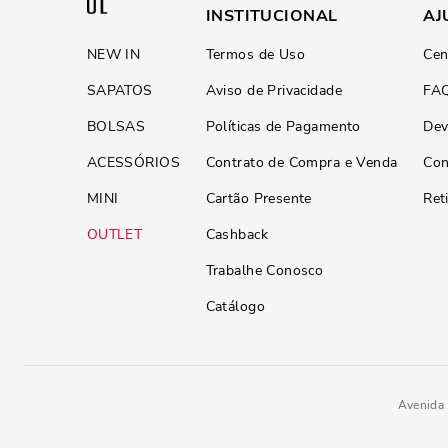
INSTITUCIONAL
AJ
NEW IN
Termos de Uso
Cen
SAPATOS
Aviso de Privacidade
FA
BOLSAS
Políticas de Pagamento
Dev
ACESSÓRIOS
Contrato de Compra e Venda
Con
MINI
Cartão Presente
Ret
OUTLET
Cashback
Trabalhe Conosco
Catálogo
Avenida 
Chinelo Flip Flop Borracha Rosa 