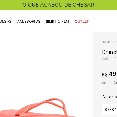
OLSAS
ACESSÓRIOS
HOMEM
OUTLET
Chine
:
140
49
R$
em até
1
33/34