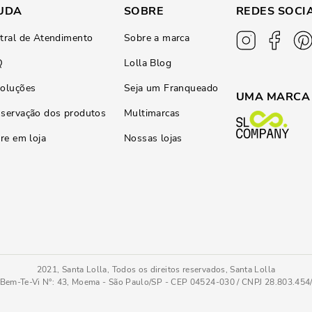
UDA
SOBRE
REDES SOCI
tral de Atendimento
Sobre a marca
Q
Lolla Blog
oluções
Seja um Franqueado
UMA MARCA
servação dos produtos
Multimarcas
ire em loja
Nossas lojas
2021, Santa Lolla, Todos os direitos reservados, Santa Lolla
Bem-Te-Vi N°: 43, Moema - São Paulo/SP - CEP 04524-030 / CNPJ 28.803.45
Bloom
39/40
COMPRAR AGO
Tamanho
: