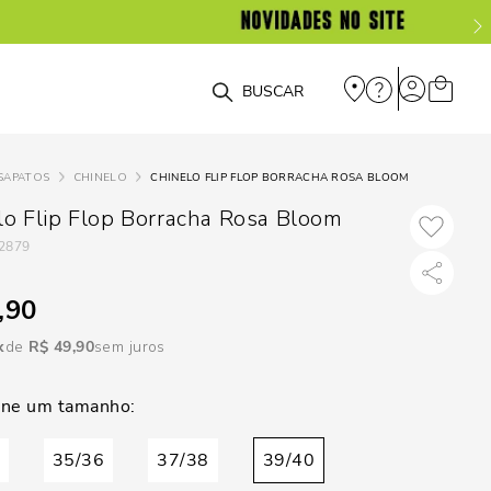
DISPON
EM
O que você está procurando?
e
SAPATOS
CHINELO
CHINELO FLIP FLOP BORRACHA ROSA BLOOM
e
lo Flip Flop Borracha Rosa Bloom
2879
p
,90
Selecione seu
R$
49
,
90
sem juros
estado:
O
Usar
35/36
37/38
39/40
loca