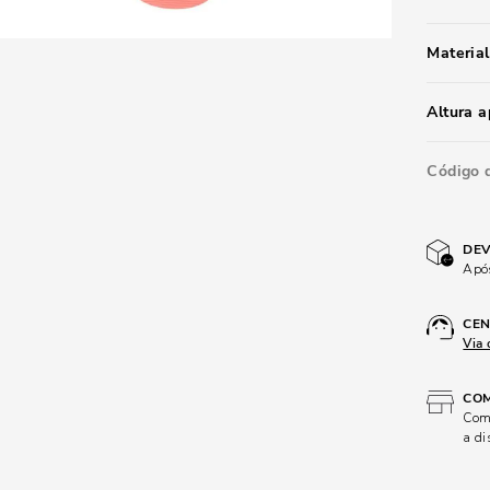
Material
Altura 
Código 
DEV
Após
CEN
Via 
COM
Comp
a di