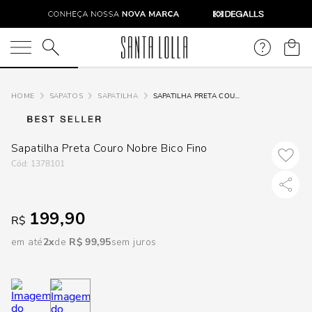
DISPON
EM
O que você está procurando?
e
SAPATOS
SAPATILHA
SAPATILHA PRETA COURO NOBRE BICO FINO
e
Sapatilha Preta Couro Nobre Bico Fino
p
:
1378101
Selecione
199,90
R$
seu
estado:
em até
2
R$
99
,
95
sem juros
O
Usar