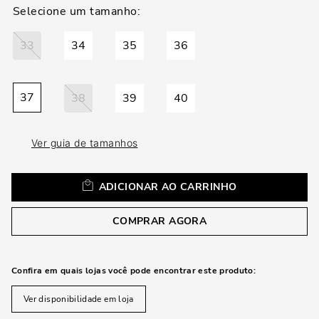
loca
a
33
34
35
36
37
38
39
40
Ver guia de tamanhos
ADICIONAR AO CARRINHO
COMPRAR AGORA
Confira em quais lojas você pode encontrar este produto:
Ver disponibilidade em loja