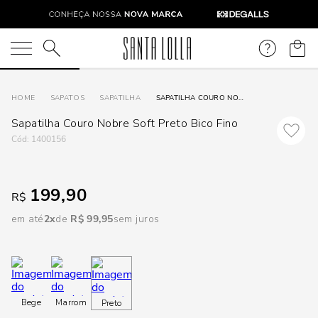
DISPON
EM
O que você está procurando?
e
SAPATOS
SAPATILHA
SAPATILHA COURO NOBRE SOFT PRETO BICO FINO
Sapatilha Couro Nobre Soft Preto Bico Fino
e
:
1400156
p
199,90
R$
Selecione
em até
2
R$
99
,
95
sem juros
seu
estado:
O
Bege
Marrom
Preto
Usar