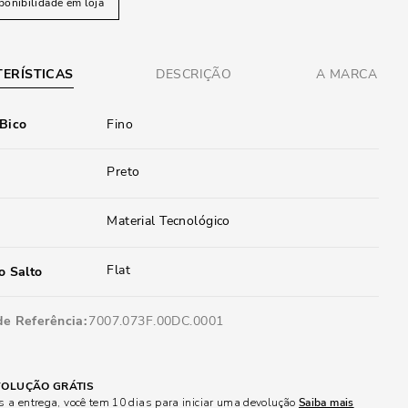
ponibilidade em loja
ERÍSTICAS
DESCRIÇÃO
A MARCA
 Bico
Fino
Preto
Material Tecnológico
Flat
o Salto
de Referência
7007.073F.00DC.0001
OLUÇÃO GRÁTIS
 a entrega, você tem 10 dias para iniciar uma devolução
Saiba mais