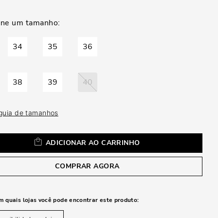
a
34
35
36
38
39
40
 guia de tamanhos
ADICIONAR AO CARRINHO
COMPRAR AGORA
m quais lojas você pode encontrar este produto: