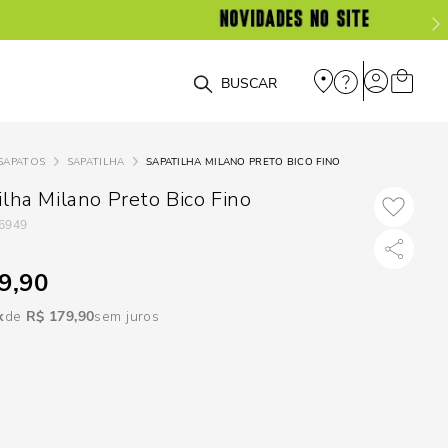
DISPON
EM
O que você está procurando?
e
SAPATOS
SAPATILHA
SAPATILHA MILANO PRETO BICO FINO
e
ilha Milano Preto Bico Fino
6949
p
9,90
Selecione seu
R$
179
,
90
sem juros
estado:
O
Usar
loca