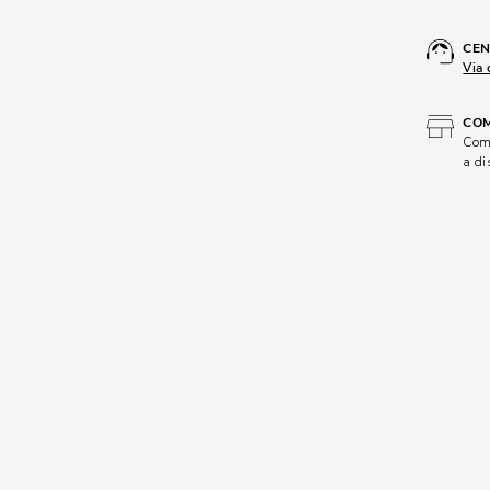
CEN
Via 
COM
Comp
a di