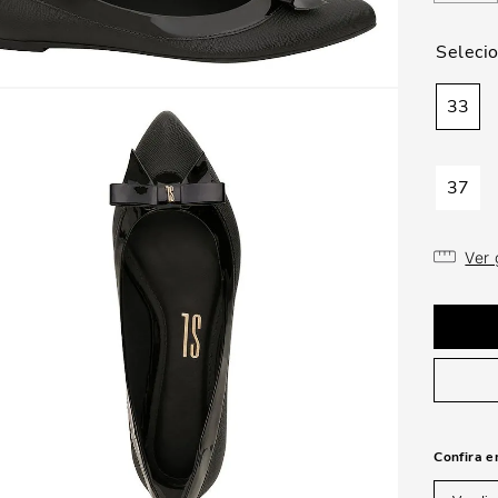
33
37
Ver
Confira e