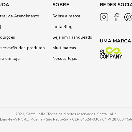
UDA
SOBRE
REDES SOCI
tral de Atendimento
Sobre a marca
Q
Lolla Blog
oluções
Seja um Franqueado
UMA MARCA
servação dos produtos
Multimarcas
ire em loja
Nossas lojas
2021, Santa Lolla, Todos os direitos reservados, Santa Lolla
Bem-Te-Vi N°: 43, Moema - São Paulo/SP - CEP 04524-030 / CNPJ 28.803.45
o
33
COMPRAR AGOR
Tamanho
: