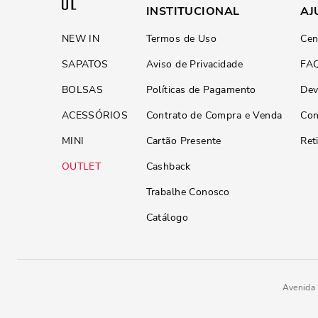
INSTITUCIONAL
AJ
NEW IN
Termos de Uso
Cen
SAPATOS
Aviso de Privacidade
FA
BOLSAS
Políticas de Pagamento
Dev
ACESSÓRIOS
Contrato de Compra e Venda
Con
MINI
Cartão Presente
Ret
OUTLET
Cashback
Trabalhe Conosco
Catálogo
Avenida 
Sapatilha Milano Preto Bico Fin