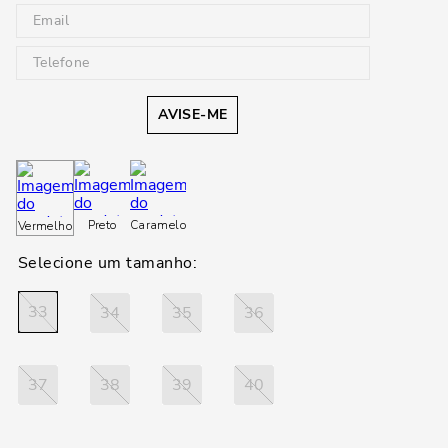
AVISE-ME
Preto
Caramelo
Vermelho
33
34
35
36
37
38
39
40