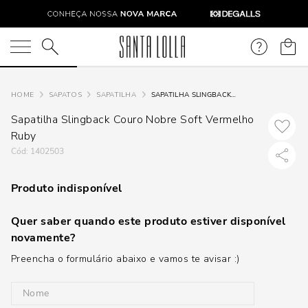
O que você está procurando?
SAPATOS
SAPATILHA
SAPATILHA SLINGBACK COURO NOBRE SOFT VERMELHO RUBY
Sapatilha Slingback Couro Nobre Soft Vermelho
Ruby
:
1402503
Produto indisponível
Quer saber quando este produto estiver disponível
novamente?
Preencha o formulário abaixo e vamos te avisar :)