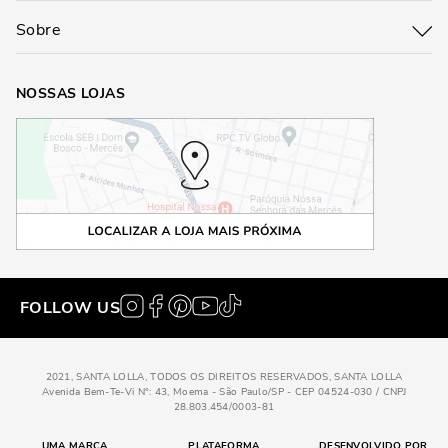
Sobre
NOSSAS LOJAS
FOLLOW US
2021, SANTA LOLLA, TODOS OS DIREITOS RESERVADOS, SANTA LOLLA
Avenida Bem-Te-Vi N°: 43, Moema - São Paulo/SP - CEP 04524-030 / CNPJ
28.803.454/0003-81
UMA MARCA
PLATAFORMA
DESENVOLVIDO POR