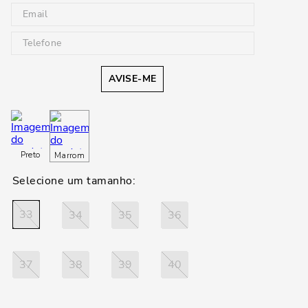
AVISE-ME
Preto
Marrom
33
34
35
36
37
38
39
40