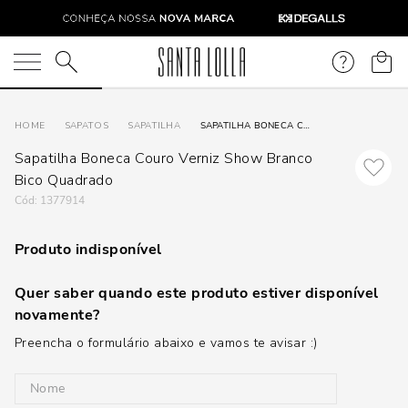
O que você está procurando?
SAPATOS
SAPATILHA
SAPATILHA BONECA COURO VERNIZ SHOW BRANCO BICO QUADRADO
Sapatilha Boneca Couro Verniz Show Branco
Bico Quadrado
:
1377914
Produto indisponível
Quer saber quando este produto estiver disponível
novamente?
Preencha o formulário abaixo e vamos te avisar :)