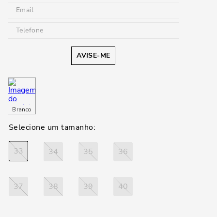
AVISE-ME
Branco
33
34
35
36
37
38
39
40