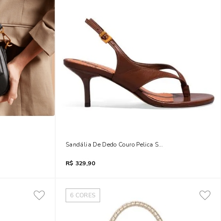
lça Ombro
Sandália De Dedo Couro Pelica Soft Marrom Conhaque 
R$
329,90
6
CORES