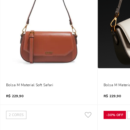
Bolsa M Material Soft Safari
Bolsa M Materia
R$
229,90
R$
229,90
2
CORES
-
30%
OFF