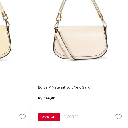
Bolsa P Material Soft New Sand
R$
299,90
-
20%
OFF
3
CORES