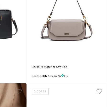
Bolsa M Material Soft Fog
R$
195,42
no
Pix
R$
229,90
2
CORES