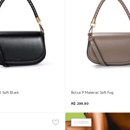
l Soft Black
Bolsa P Material Soft Fog
R$
299,90
3
CORES