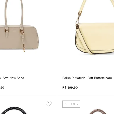
al Soft New Sand
Bolsa P Material Soft Buttercream
,90
R$
299,90
6
CORES