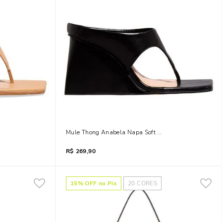
co Quadrado Bege
Mule Thong Anabela Napa Soft Bico Quadrado Preto
R$
269,90
15
% OFF no Pix
20
CORES