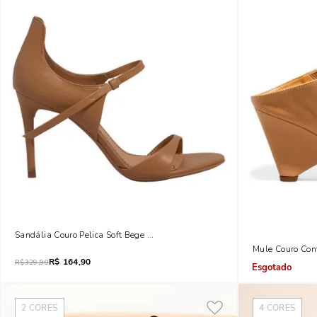
Sandália Couro Pelica Soft Bege Salto Alto Fino
Mule Couro Con
R$
164,90
R$
329,90
Indisponível
2
CORES
4
CORES