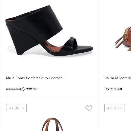
Mule Couro Confort Salto Geométrico Preto
Bolsa M Materi
R$
239,90
R$
359,90
R$
299,90
4
CORES
4
CORES