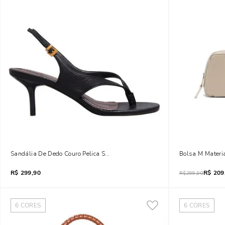
Sandália De Dedo Couro Pelica Soft Preto Salto Fino
Bolsa M Materi
R$
299,90
R$
209
R$
299,90
6
CORES
6
CORES