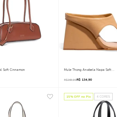
al Soft Cinnamon
Mule Thong Anabela Napa Soft Bi
R$
134,90
R$
269,90
15
% OFF no Pix
4
CORES