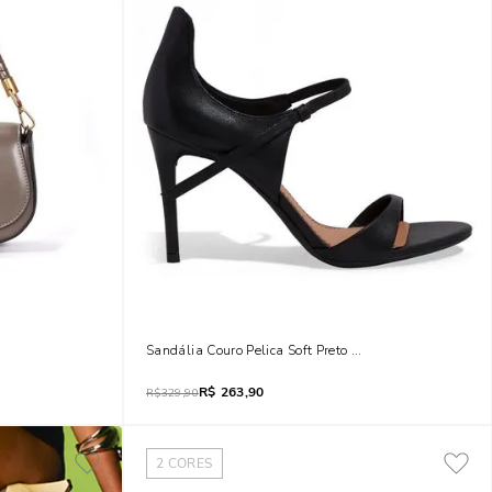
Sandália Couro Pelica Soft Preto Salto Alto Fino
R$
263,90
R$
329,90
2
CORES