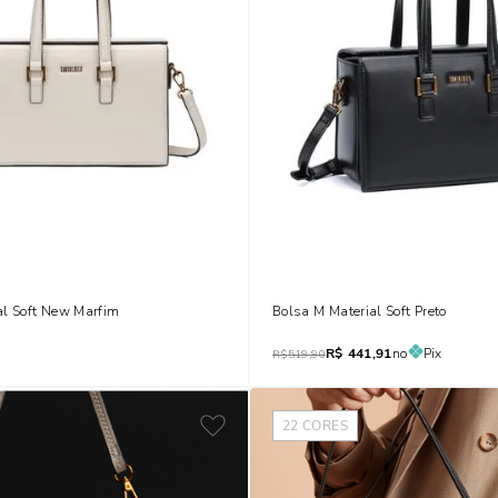
al Soft New Marfim
Bolsa M Material Soft Preto
R$
441,91
no
Pix
R$
519,90
22
CORES