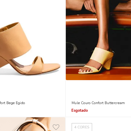
fort Bege Egido
Mule Couro Confort Buttercream
Indisponível
4
CORES