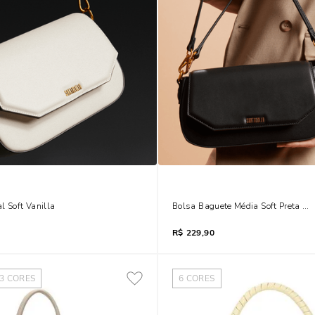
l Soft Vanilla
Bolsa Baguete Média Soft Preta A
R$
229,90
3
CORES
6
CORES