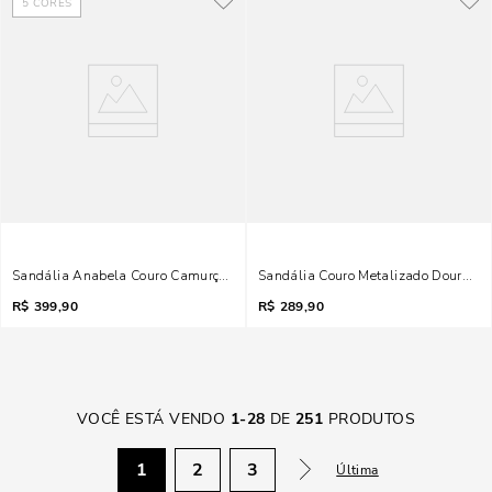
5
CORES
Sandália Anabela Couro Camurça Terracota Toe Ring
Sandália Couro Metalizado Dourado 
R$
399,90
R$
289,90
VOCÊ ESTÁ VENDO
1
-
28
DE
251
PRODUTOS
1
2
3
Última