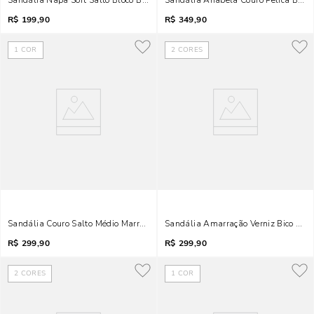
Sandália Napa Soft Salto Bloco Bege Tiras Finas
Sandália Anabela Couro Pelica Bico
R$
199,90
R$
349,90
1
COR
2
CORES
Sandália Couro Salto Médio Marrom Tiras Cruzadas
Sandália Amarração Verniz Bico Folh
R$
299,90
R$
299,90
2
CORES
1
COR