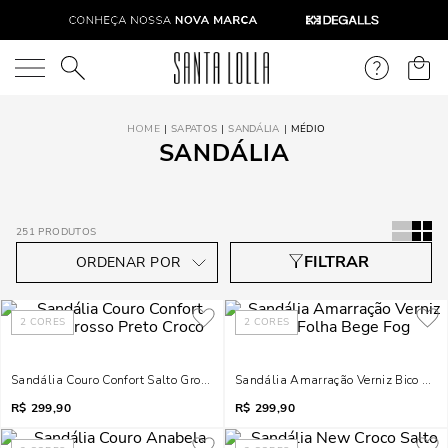
O que você está procurando?
SAPATOS
SANDÁLIA
MÉDIO
SANDÁLIA
251
PRODUTOS
2
CORES
2
CORES
Sandália Couro Confort Salto Grosso Preto Croco
Sandália Amarração Verniz Bico Fol
R$
299,90
R$
299,90