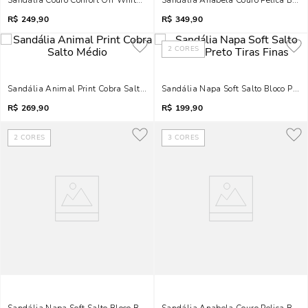
Sandália Couro Confort Off White Salto Médio Grosso
Sandália Anabela Couro Pelica Bico F
R$
249,90
R$
349,90
2
CORES
Sandália Animal Print Cobra Salto Médio
Sandália Napa Soft Salto Bloco Preto
R$
269,90
R$
199,90
2
CORES
3
CORES