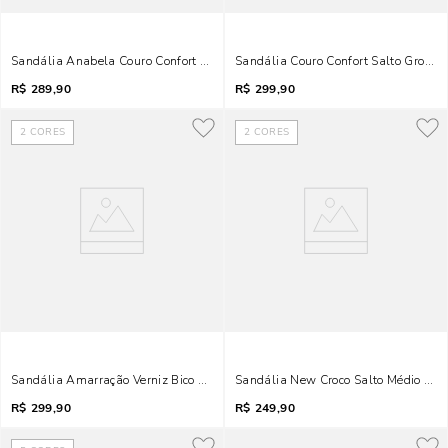
Sandália Anabela Couro Confort Marrom Terracota
Sandália Couro Confort Salto Grosso
R$
289,90
R$
299,90
2
CORES
2
CORES
Sandália Amarração Verniz Bico Folha Marfim
Sandália New Croco Salto Médio Mar
R$
299,90
R$
249,90