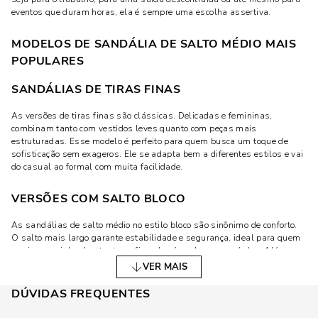
eventos que duram horas, ela é sempre uma escolha assertiva.
MODELOS DE SANDÁLIA DE SALTO MÉDIO MAIS
POPULARES
SANDÁLIAS DE TIRAS FINAS
As versões de tiras finas são clássicas. Delicadas e femininas,
combinam tanto com vestidos leves quanto com peças mais
estruturadas. Esse modelo é perfeito para quem busca um toque de
sofisticação sem exageros. Ele se adapta bem a diferentes estilos e vai
do casual ao formal com muita facilidade.
VERSÕES COM SALTO BLOCO
As sandálias de salto médio no estilo bloco são sinônimo de conforto.
O salto mais largo garante estabilidade e segurança, ideal para quem
precisa caminhar bastante ou ficar de pé por longos períodos. Além
disso, o design moderno dessas versões permite criar combinações
VER MAIS
fashionistas, trazendo charme até para os looks mais básicos.
DÚVIDAS FREQUENTES
SANDÁLIAS COM DETALHES MODERNOS