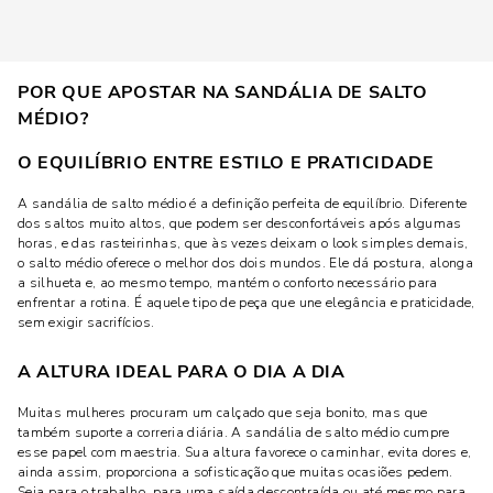
POR QUE APOSTAR NA SANDÁLIA DE SALTO
MÉDIO?
O EQUILÍBRIO ENTRE ESTILO E PRATICIDADE
A sandália de salto médio é a definição perfeita de equilíbrio. Diferente
dos saltos muito altos, que podem ser desconfortáveis após algumas
horas, e das rasteirinhas, que às vezes deixam o look simples demais,
o salto médio oferece o melhor dos dois mundos. Ele dá postura, alonga
a silhueta e, ao mesmo tempo, mantém o conforto necessário para
enfrentar a rotina. É aquele tipo de peça que une elegância e praticidade,
sem exigir sacrifícios.
A ALTURA IDEAL PARA O DIA A DIA
Muitas mulheres procuram um calçado que seja bonito, mas que
também suporte a correria diária. A sandália de salto médio cumpre
esse papel com maestria. Sua altura favorece o caminhar, evita dores e,
ainda assim, proporciona a sofisticação que muitas ocasiões pedem.
Seja para o trabalho, para uma saída descontraída ou até mesmo para