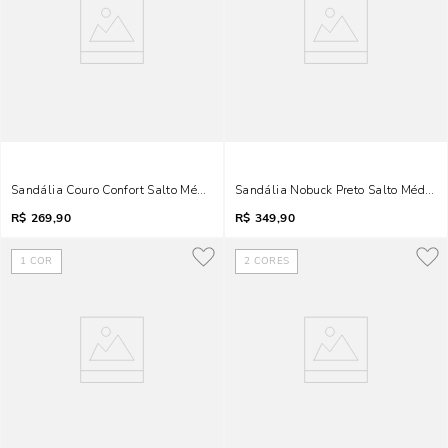
Sandália Couro Confort Salto Médio Caramelo Laço
Sandália Nobuck Preto Salto Médio La
R$
269,90
R$
349,90
1
COR
2
CORES