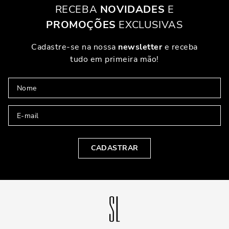
mais estruturados. Além de trazer seriedade, ela garante conforto para
RECEBA
NOVIDADES
E
um dia cheio de compromissos. É a escolha certa para quem busca
transmitir elegância e confiança.
PROMOÇÕES
EXCLUSIVAS
TOQUES FASHION EM PRODUÇÕES URBANAS
Cadastre-se na nossa
newsletter
e receba
tudo em primeira mão!
Se a ideia é criar um visual urbano e moderno, combine a sandália de
salto médio com peças como shorts de cintura alta, saias midi ou
conjuntos de blazer. Esse contraste entre o formal e o casual cria um
efeito fashionista que chama atenção. Pequenos detalhes, como uma
bolsa estilosa ou acessórios marcantes, completam o look.
PRODUÇÕES SOFISTICADAS COM SANDÁLIA DE
SALTO MÉDIO
CADASTRAR
LOOKS PARA FESTAS E EVENTOS
Engana-se quem pensa que a sandália de salto médio não tem espaço
em produções sofisticadas. Ela pode ser a escolha perfeita para eventos
em que o conforto também é importante. Combine-a com vestidos
longos, saias de tecido fluido ou até mesmo peças de paetê. Assim,
você garante um visual deslumbrante sem abrir mão da mobilidade.