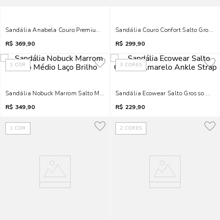
Sandália Anabela Couro Premium Bico Folha Marrom
Sandália Couro Confort Salto Grosso
R$
369,90
R$
299,90
1
COR
3
CORES
Sandália Nobuck Marrom Salto Médio Laço Brilho
Sandália Ecowear Salto Grosso Amar
R$
349,90
R$
229,90
1
COR
2
CORES