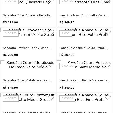
3
CORES
2
CORES
Sandália Couro Anabela Bege Bico Quadrado Laço
Sandália New Croco Salto Médio Terr
R$
299,90
R$
249,90
3
CORES
1
COR
Sandália Ecowear Salto Grosso Marrom Ankle Strap
Sandália Anabela Couro Premium Bic
R$
229,90
R$
369,90
2
CORES
Sandália Couro Metalizado Dourado Salto Médio
Sandália Couro Pelica Marrom Salto
R$
349,90
R$
349,90
4
CORES
3
CORES