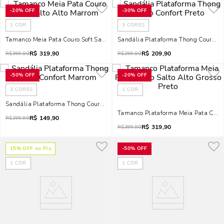
-
20%
OFF
-
30%
OFF
1
COR
3
CORES
Tamanco Meia Pata Couro Soft Salto Alto Marrom
Sandália Plataforma Thong Couro Con
R$
319,90
R$
209,90
R$
399,90
R$
299,90
-
50%
OFF
-
20%
OFF
3
CORES
1
COR
Sandália Plataforma Thong Couro Confort Marrom
R$
149,90
R$
299,90
R$
319,90
R$
399,90
15
% OFF no Pix
-
50%
OFF
1
COR
1
COR