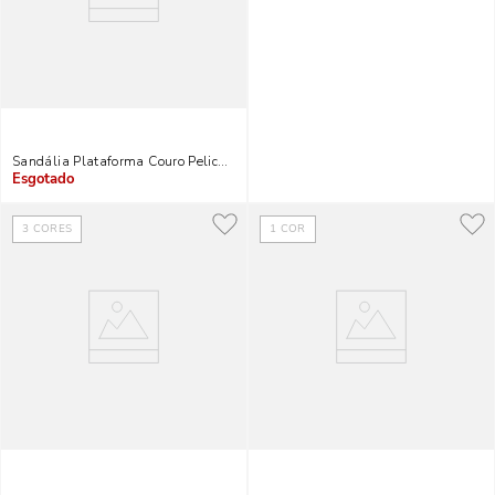
Sandália Plataforma Couro Pelica Soft Marrom Dark
Indisponível
3
CORES
1
COR