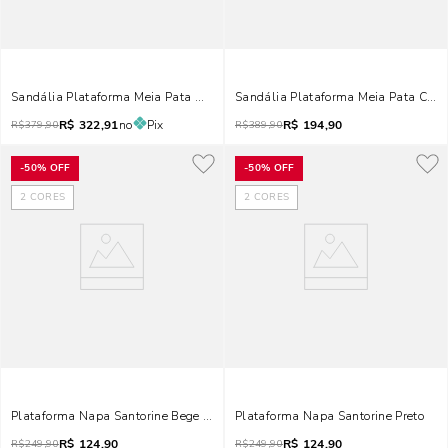
Sandália Plataforma Meia Pata Napa Soft Bege Palha
Sandália Plataforma Meia Pata Com
R$
322,91
no
Pix
R$
194,90
R$
379,90
R$
389,90
-
50%
OFF
-
50%
OFF
2
CORES
2
CORES
Plataforma Napa Santorine Bege Amendoa
Plataforma Napa Santorine Preto
R$
124,90
R$
124,90
R$
249,90
R$
249,90