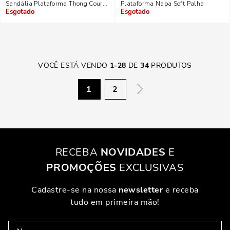
Sandália Plataforma Thong Couro Confort Off White
Plataforma Napa Soft Palha
Indisponível
Indisponível
VOCÊ ESTÁ VENDO
1
-
28
DE
34
PRODUTOS
1
2
RECEBA
NOVIDADES
E
PROMOÇÕES
EXCLUSIVAS
Cadastre-se na nossa
newsletter
e receba
tudo em primeira mão!