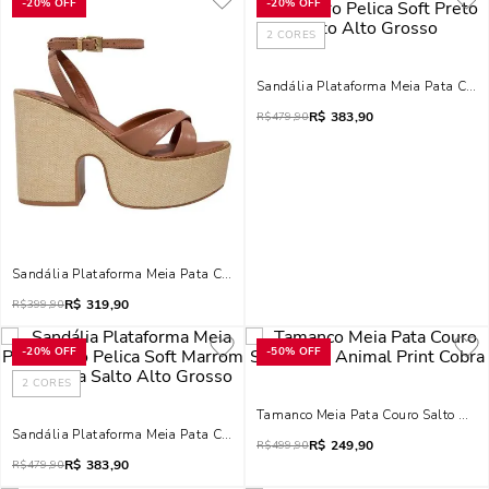
-
20%
OFF
-
20%
OFF
2
CORES
Sandália Plataforma Meia Pata Couro 
R$
383,90
R$
479,90
Sandália Plataforma Meia Pata Couro Nobre Soft Marrom Safari
R$
319,90
R$
399,90
-
20%
OFF
-
50%
OFF
2
CORES
Tamanco Meia Pata Couro Salto Alto
Sandália Plataforma Meia Pata Couro Pelica Soft Marrom Terracota Salto Al
R$
249,90
R$
499,90
R$
383,90
R$
479,90