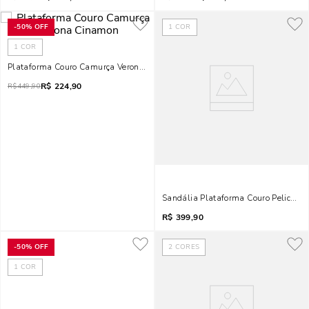
-
50%
OFF
1
COR
1
COR
Plataforma Couro Camurça Verona Cinamon
R$
224,90
R$
449,90
Sandália Plataforma Couro Pelica Sal
R$
399,90
-
50%
OFF
2
CORES
1
COR