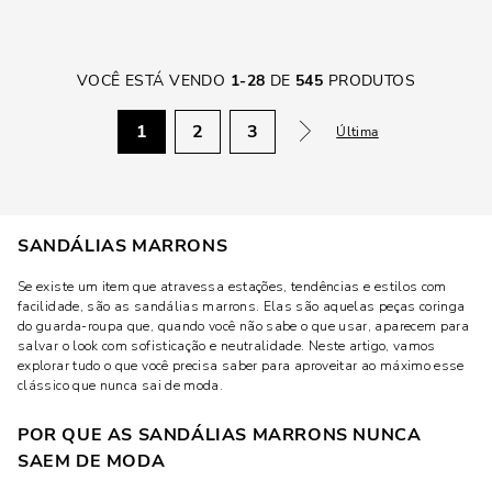
VOCÊ ESTÁ VENDO
1
-
28
DE
545
PRODUTOS
1
2
3
Última
SANDÁLIAS MARRONS
Se existe um item que atravessa estações, tendências e estilos com
facilidade, são as sandálias marrons. Elas são aquelas peças coringa
do guarda-roupa que, quando você não sabe o que usar, aparecem para
salvar o look com sofisticação e neutralidade. Neste artigo, vamos
explorar tudo o que você precisa saber para aproveitar ao máximo esse
clássico que nunca sai de moda.
POR QUE AS SANDÁLIAS MARRONS NUNCA
SAEM DE MODA