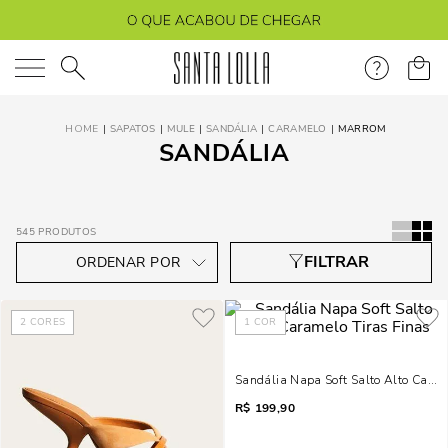
O que você está procurando?
SAPATOS
MULE
SANDÁLIA
CARAMELO
MARROM
SANDÁLIA
545
PRODUTOS
2
CORES
1
COR
Sandália Napa Soft Salto Alto Caram
R$
199,90