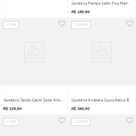
Sandália Pampa Salto Fino Marrom B
R$
199,90
1
COR
3
CORES
Sandália Tecido Cetim Salto Alto Marrom Bico Redondo
Sandália Anabela Couro Pelica Bico
R$
229,90
R$
349,90
1
COR
2
CORES