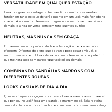
VERSATILIDADE EM QUALQUER ESTAÇÃO
Uma das grandes vantagens das sandálias marrons é que elas
funcionam tanto no calor do verão quanto em um look mais fechado no
inverno. A cor marrom tem essa magia de ser neutra sem ser básica
demais, e ainda conversa bem com tons quentes ou frios.
NEUTRAS, MAS NUNCA SEM GRAÇA
O marrom tem uma profundidade e sofisticação que poucas cores
oferecem. Diferente do preto, que às vezes pode pesar o visual, o
marrom suaviza, equilibra e deixa tudo mais leve — como aquele filtro
que melhora tudo sem parecer que você editou demais.
COMBINANDO SANDÁLIAS MARRONS COM
DIFERENTES ROUPAS
LOOKS CASUAIS DE DIA A DIA
Quer usar aquela calça jeans, camiseta branca e ainda assim parecer
que pensou no look? Joga uma sandália marrom no pé. Seja rasteira,
com salto baixo ou tiras cruzadas, ela vai levantar o visual sem esforço.