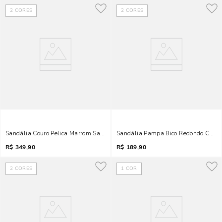
2
CORES
2
CORES
Sandália Couro Pelica Marrom Salto Médio Nó
Sandália Pampa Bico Redondo Caram
R$
349,90
R$
189,90
2
CORES
1
COR