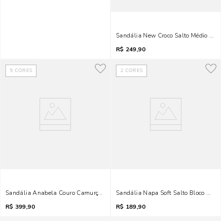
Sandália New Croco Salto Médio Mar
R$
249,90
5
CORES
2
CORES
Sandália Anabela Couro Camurça Terracota Toe Ring
Sandália Napa Soft Salto Bloco Mar
R$
399,90
R$
189,90