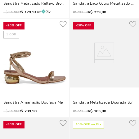
Sandália Metalizado Reflexo Bronze Salto Fino
Sandália Laço Couro Metalizado Bron
R$
179,91
no
Pix
R$
239,90
R$
199,90
R$
299,90
-
20%
OFF
-
20%
OFF
1
COR
Sandália Amarração Dourada Metalizada Salto Grosso
Sandália Metalizada Dourada Strass 
R$
239,90
R$
183,90
R$
299,90
R$
229,90
-
30%
OFF
10
% OFF no Pix