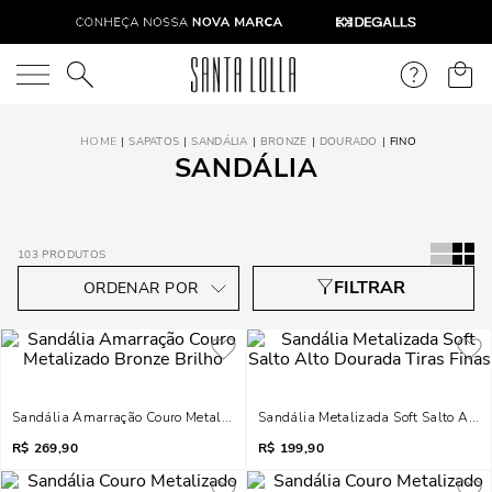
O que você está procurando?
SAPATOS
SANDÁLIA
BRONZE
DOURADO
FINO
SANDÁLIA
103
PRODUTOS
Sandália Amarração Couro Metalizado Bronze Brilho
Sandália Metalizada Soft Salto Alto
R$
269,90
R$
199,90