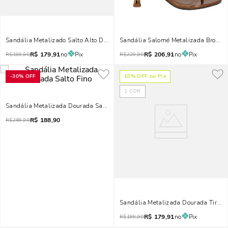
Sandália Metalizado Salto Alto Dourado Ouro
Sandália Salomé Metalizada Bronze 
R$
179,91
no
Pix
R$
206,91
no
Pix
R$
199,90
R$
229,90
-
30%
OFF
10
% OFF no Pix
1
COR
Sandália Metalizada Dourada Salto Fino
R$
188,90
R$
269,90
Sandália Metalizada Dourada Tiras 
R$
179,91
no
Pix
R$
199,90