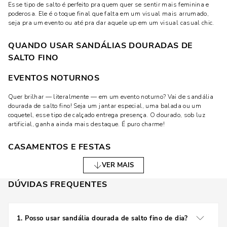
Esse tipo de salto é perfeito pra quem quer se sentir mais feminina e
poderosa. Ele é o toque final que falta em um visual mais arrumado,
seja pra um evento ou até pra dar aquele up em um visual casual chic.
QUANDO USAR SANDÁLIAS DOURADAS DE
SALTO FINO
EVENTOS NOTURNOS
Quer brilhar — literalmente — em um evento noturno? Vai de sandália
dourada de salto fino! Seja um jantar especial, uma balada ou um
coquetel, esse tipo de calçado entrega presença. O dourado, sob luz
artificial, ganha ainda mais destaque. É puro charme!
CASAMENTOS E FESTAS
VER MAIS
Vai ser madrinha? Convidada? Aniversariante? As sandálias douradas
são uma escolha certeira. Elas combinam com praticamente todas as
DÚVIDAS FREQUENTES
cores de vestidos e dão aquele toque luxuoso sem exagero. Além disso,
são versáteis e elegantes, o que torna a escolha super prática.
LOOKS DO DIA A DIA COM TOQUE DE GLAMOUR
1
.
Posso usar sandália dourada de salto fino de dia?