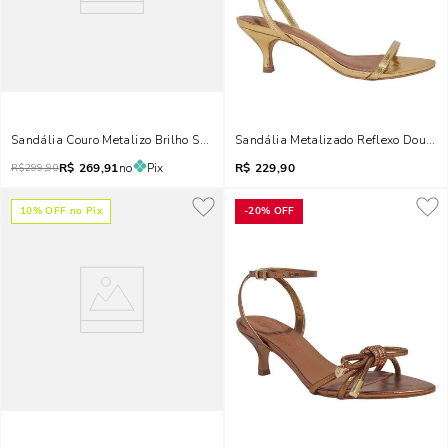
Sandália Couro Metalizo Brilho Strass Salto Taça Dourada
Sandália Metalizado Reflexo Dourada
R$
269,91
no
Pix
R$
229,90
R$
299,90
10
% OFF no Pix
-
20%
OFF