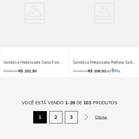
Sandália Metalizada Salto Fino Dourada
Sandália Metalizada Reflexo Salto F
R$
202,90
R$
206,91
no
Pix
R$
289,90
R$
229,90
VOCÊ ESTÁ VENDO
1
-
28
DE
103
PRODUTOS
1
2
3
Última