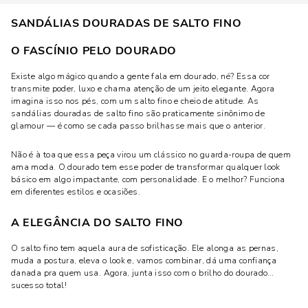
SANDÁLIAS DOURADAS DE SALTO FINO
O FASCÍNIO PELO DOURADO
Existe algo mágico quando a gente fala em dourado, né? Essa cor
transmite poder, luxo e chama atenção de um jeito elegante. Agora
imagina isso nos pés, com um salto fino e cheio de atitude. As
sandálias douradas de salto fino são praticamente sinônimo de
glamour — é como se cada passo brilhasse mais que o anterior.
Não é à toa que essa peça virou um clássico no guarda-roupa de quem
ama moda. O dourado tem esse poder de transformar qualquer look
básico em algo impactante, com personalidade. E o melhor? Funciona
em diferentes estilos e ocasiões.
A ELEGÂNCIA DO SALTO FINO
O salto fino tem aquela aura de sofisticação. Ele alonga as pernas,
muda a postura, eleva o look e, vamos combinar, dá uma confiança
danada pra quem usa. Agora, junta isso com o brilho do dourado…
sucesso total!