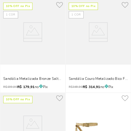
10
% OFF no Pix
10
% OFF no Pix
1
COR
1
COR
Sandália Metalizada Bronze Salto Alto
Sandália Couro Metalizado Bico Folh
R$
179,91
no
Pix
R$
314,91
no
Pix
R$
199,90
R$
349,90
10
% OFF no Pix