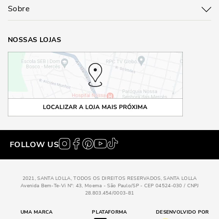
hora de repensar, hein? Apostar em um item que combina elegância,
Sobre
versatilidade e brilho é sempre um bom negócio. Afinal, quem não
gosta de se sentir poderosa com um único passo?
NOSSAS LOJAS
FOLLOW US
2021, SANTA LOLLA, TODOS OS DIREITOS RESERVADOS, SANTA LOLLA
Avenida Bem-Te-Vi N°: 43, Moema - São Paulo/SP - CEP 04524-030 / CNPJ
28.803.454/0003-81
UMA MARCA
PLATAFORMA
DESENVOLVIDO POR