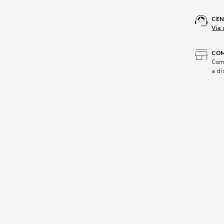
CEN
Via 
COM
Comp
a di