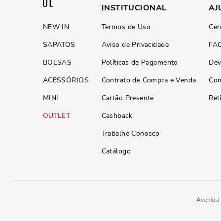
INSTITUCIONAL
AJ
NEW IN
Termos de Uso
Cen
SAPATOS
Aviso de Privacidade
FA
BOLSAS
Políticas de Pagamento
Dev
ACESSÓRIOS
Contrato de Compra e Venda
Con
MINI
Cartão Presente
Ret
OUTLET
Cashback
Trabalhe Conosco
Catálogo
Avenida 
Sandália Verniz Anzeli Amendo
R$
199
,
90