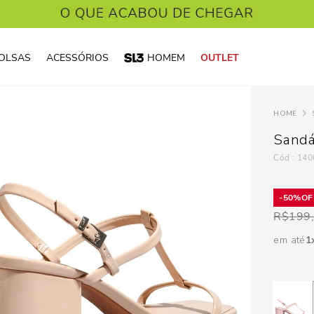
OLSAS
ACESSÓRIOS
HOMEM
OUTLET
Sandá
:
140
50%
R$
199
em até
1