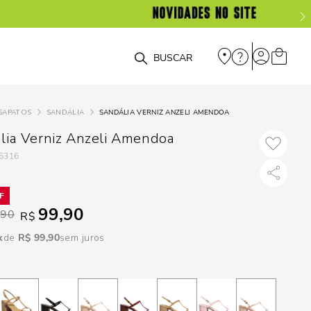
DISPON
EM
O que você está procurando?
e
SAPATOS
SANDÁLIA
SANDÁLIA VERNIZ ANZELI AMENDOA
e
lia Verniz Anzeli Amendoa
6316
p
Selecione seu
99,90
,90
R$
estado:
R$
99
,
90
sem juros
O
Usar
loca