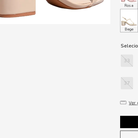
Rosa
Bege
33
37
Ver