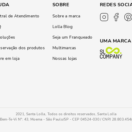
UDA
SOBRE
REDES SOCI
tral de Atendimento
Sobre a marca
Q
Lolla Blog
oluções
Seja um Franqueado
UMA MARCA
servação dos produtos
Multimarcas
ire em loja
Nossas lojas
2021, Santa Lolla, Todos os direitos reservados, Santa Lolla
Bem-Te-Vi N°: 43, Moema - São Paulo/SP - CEP 04524-030 / CNPJ 28.803.45
a
39
COMPRAR AGOR
Tamanho
: