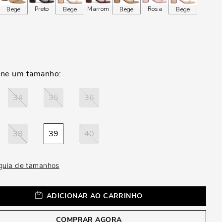
a
Preto
Marrom
Rosa
Bege
Bege
Bege
Bege
34
35
36
38
39
40
 guia de tamanhos
ADICIONAR AO CARRINHO
COMPRAR AGORA