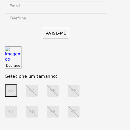
AVISE-ME
Dourado
33
34
35
36
37
38
39
40