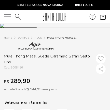
DISPON
EM
O que você está procurando?
e
SAPATOS
MULE
MULE THONG METAL SUEDE CARAMELO SAFARI SALTO FINO
e
Mule Thong Metal Suede Caramelo Safari Salto
p
Fino
:
3008416
Selecione
seu
289,90
R$
estado:
em até
2
R$
144
,
95
sem juros
O
Usar