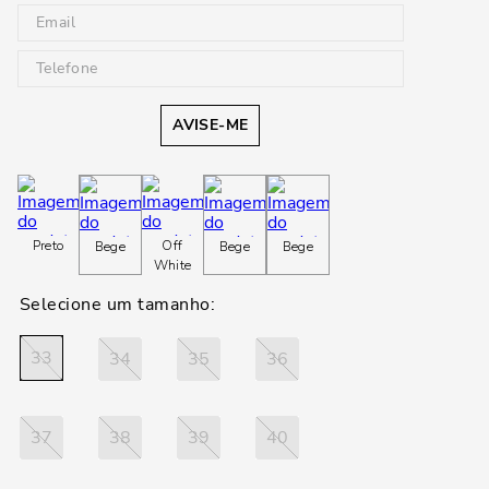
AVISE-ME
Preto
Off
Bege
Bege
Bege
White
33
34
35
36
37
38
39
40