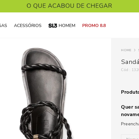
SAS
ACESSÓRIOS
HOMEM
PROMO 8.8
Sandá
:
132
Produto
Quer sa
novame
Preencha