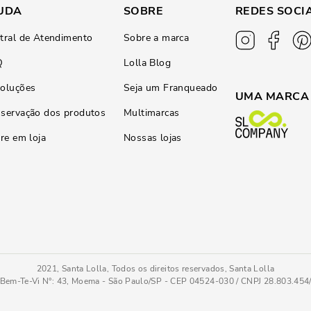
UDA
SOBRE
REDES SOCI
tral de Atendimento
Sobre a marca
Q
Lolla Blog
oluções
Seja um Franqueado
UMA MARCA
servação dos produtos
Multimarcas
ire em loja
Nossas lojas
2021, Santa Lolla, Todos os direitos reservados, Santa Lolla
Bem-Te-Vi N°: 43, Moema - São Paulo/SP - CEP 04524-030 / CNPJ 28.803.45