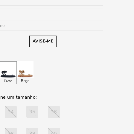
AVISE-ME
Bege
Preto
34
35
36
38
39
40