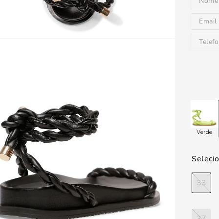
Verde
33
37