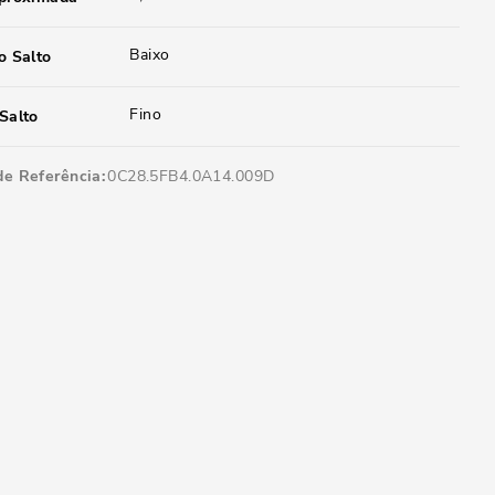
Baixo
o Salto
Fino
Salto
de Referência
0C28.5FB4.0A14.009D