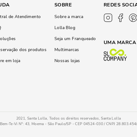
UDA
SOBRE
REDES SOCI
tral de Atendimento
Sobre a marca
Q
Lolla Blog
oluções
Seja um Franqueado
UMA MARCA
servação dos produtos
Multimarcas
ire em loja
Nossas lojas
2021, Santa Lolla, Todos os direitos reservados, Santa Lolla
Bem-Te-Vi N°: 43, Moema - São Paulo/SP - CEP 04524-030 / CNPJ 28.803.45