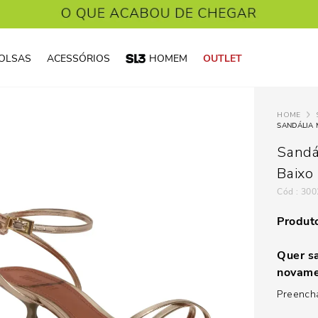
OLSAS
ACESSÓRIOS
HOMEM
OUTLET
SANDÁLIA 
Sandá
Baixo
:
300
Produto
Quer sa
novame
Preencha