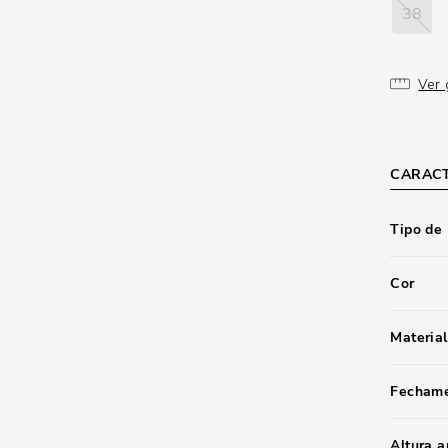
38
Ver 
CARACT
Tipo de
Cor
Material
Fecham
Altura 