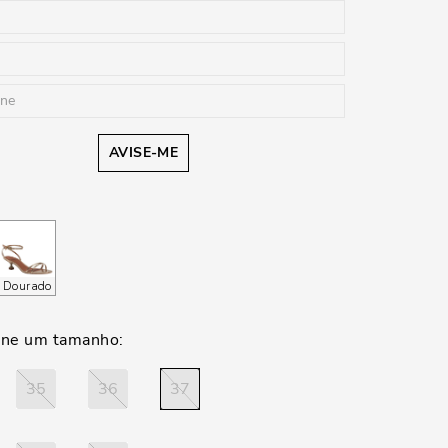
AVISE-ME
Dourado
35
36
37