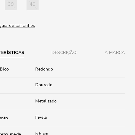
39
40
guia de tamanhos
ERÍSTICAS
DESCRIÇÃO
A MARCA
 Bico
Redondo
Dourado
Metalizado
Fivela
ento
5,5 cm
aproximada