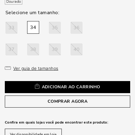
loca
Dourado
a
34
33
35
36
37
38
39
40
Ver guia de tamanhos
ADICIONAR AO CARRINHO
COMPRAR AGORA
Confira em quais lojas você pode encontrar este produto:
Ver disponibilidade em loja