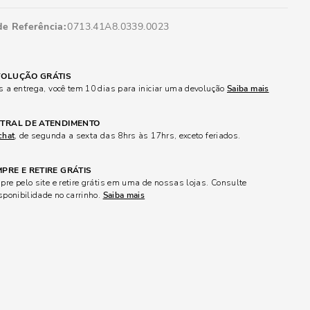
de Referência
0713.41A8.0339.0023
OLUÇÃO GRÁTIS
 a entrega, você tem 10 dias para iniciar uma devolução
Saiba mais
TRAL DE ATENDIMENTO
chat
, de segunda a sexta das 8hrs às 17hrs, exceto feriados.
PRE E RETIRE GRÁTIS
re pelo site e retire grátis em uma de nossas lojas. Consulte
sponibilidade no carrinho.
Saiba mais