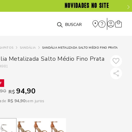
DISPON
EM
O que você está procurando?
e
SAPATOS
SANDÁLIA
SANDÁLIA METALIZADA SALTO MÉDIO FINO PRATA
e
lia Metalizada Salto Médio Fino Prata
4981
p
Selecione seu
94,90
,90
R$
estado:
R$
94
,
90
sem juros
O
Usar
loca