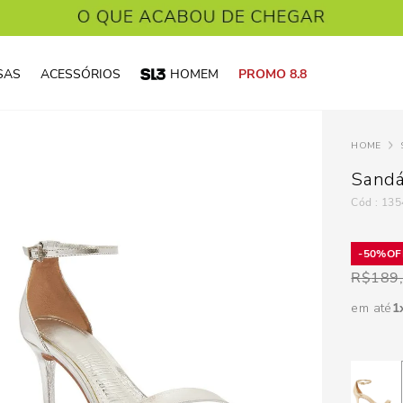
SAS
ACESSÓRIOS
HOMEM
PROMO 8.8
Sandá
:
135
50%
R$
189
em até
1