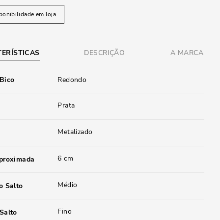
ponibilidade em loja
ERÍSTICAS
DESCRIÇÃO
A MARCA
 Bico
Redondo
Prata
Metalizado
6 cm
aproximada
Médio
o Salto
Fino
Salto