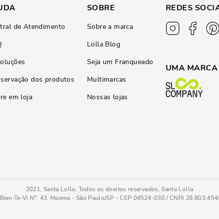
UDA
SOBRE
REDES SOCI
tral de Atendimento
Sobre a marca
Q
Lolla Blog
oluções
Seja um Franqueado
UMA MARCA
servação dos produtos
Multimarcas
ire em loja
Nossas lojas
2021, Santa Lolla, Todos os direitos reservados, Santa Lolla
Bem-Te-Vi N°: 43, Moema - São Paulo/SP - CEP 04524-030 / CNPJ 28.803.45
Sandália Metalizada Salto Médio Fino Prata
39
COMPRAR AGOR
Tamanho
: