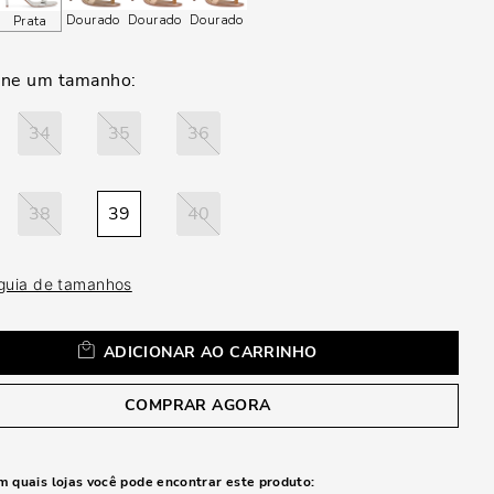
a
Dourado
Dourado
Dourado
Prata
34
35
36
38
39
40
 guia de tamanhos
ADICIONAR AO CARRINHO
COMPRAR AGORA
m quais lojas você pode encontrar este produto: