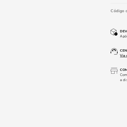
Código 
DEV
Após
CEN
Via 
COM
Comp
a di