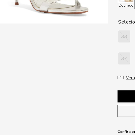
Dourado
33
37
Ver
Confira e