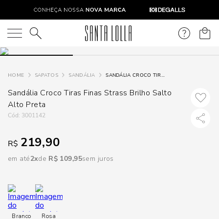
DISPON
EM
O que você está procurando?
e
SAPATOS
SANDÁLIA
SANDÁLIA CROCO TIRAS FINAS STRASS BRILHO SALTO ALTO PRETA
Sandália Croco Tiras Finas Strass Brilho Salto
e
Alto Preta
p
:
3001142
219,90
R$
Selecione
seu
em até
2
R$
109
,
95
sem juros
estado:
O
Usar
Branco
Rosa