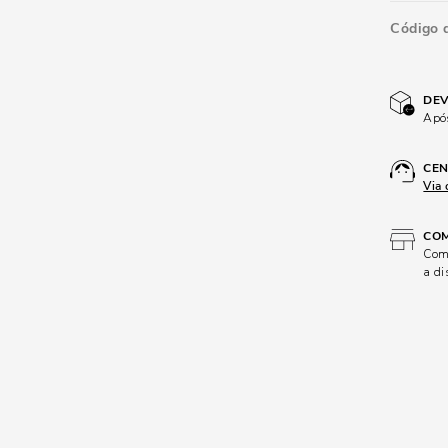
Código 
DEV
Após
CEN
Via 
COM
Comp
a di