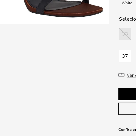
White
33
37
Ver
Confira e