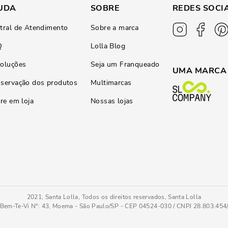
UDA
SOBRE
REDES SOCI
tral de Atendimento
Sobre a marca
Q
Lolla Blog
oluções
Seja um Franqueado
UMA MARCA
servação dos produtos
Multimarcas
ire em loja
Nossas lojas
2021, Santa Lolla, Todos os direitos reservados, Santa Lolla
Bem-Te-Vi N°: 43, Moema - São Paulo/SP - CEP 04524-030 / CNPJ 28.803.45
 Fino Preto
35
COMPRAR AGOR
Tamanho
: