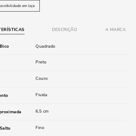
ponibilidade em loja
ERÍSTICAS
DESCRIÇÃO
A MARCA
 Bico
Quadrado
Preto
Couro
Fivela
ento
6,5 cm
aproximada
Fino
Salto