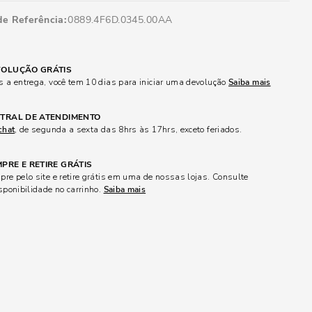
de Referência
0889.4F6D.0345.00AA
OLUÇÃO GRÁTIS
 a entrega, você tem 10 dias para iniciar uma devolução
Saiba mais
TRAL DE ATENDIMENTO
chat
, de segunda a sexta das 8hrs às 17hrs, exceto feriados.
PRE E RETIRE GRÁTIS
re pelo site e retire grátis em uma de nossas lojas. Consulte
sponibilidade no carrinho.
Saiba mais