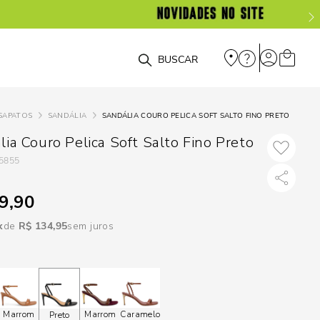
DISPON
EM
O que você está procurando?
e
SAPATOS
SANDÁLIA
SANDÁLIA COURO PELICA SOFT SALTO FINO PRETO
e
ia Couro Pelica Soft Salto Fino Preto
5855
p
9,90
Selecione seu
R$
134
,
95
sem juros
estado:
O
Usar
loca
Marrom
Marrom
Caramelo
Preto