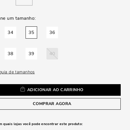
a
34
35
36
38
39
40
 guia de tamanhos
ADICIONAR AO CARRINHO
COMPRAR AGORA
m quais lojas você pode encontrar este produto: