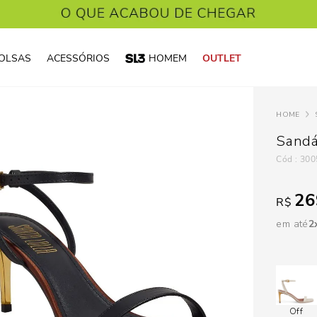
OLSAS
ACESSÓRIOS
HOMEM
OUTLET
Sandál
:
300
26
R$
em até
2
Off