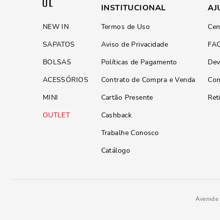
INSTITUCIONAL
AJ
NEW IN
Termos de Uso
Cen
SAPATOS
Aviso de Privacidade
FA
BOLSAS
Políticas de Pagamento
Dev
ACESSÓRIOS
Contrato de Compra e Venda
Con
MINI
Cartão Presente
Ret
OUTLET
Cashback
Trabalhe Conosco
Catálogo
Avenida 
Sandália Couro Pelica Soft Salto