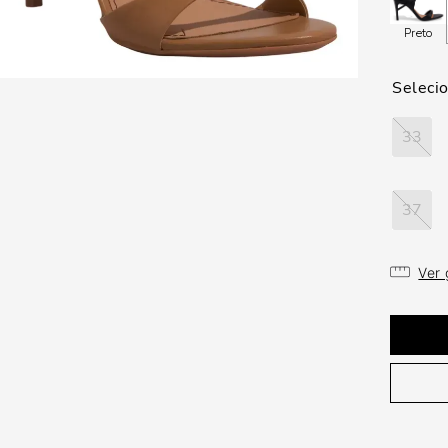
Preto
33
37
Ver