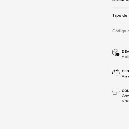
Tipo de 
Código 
DEV
Após
CEN
Via 
COM
Comp
a di