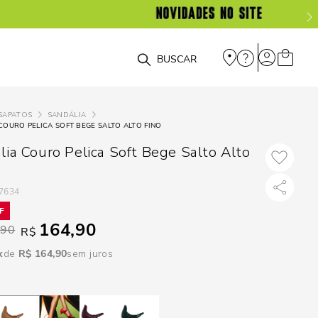
DISPON
EM
O que você está procurando?
e
SAPATOS
SANDÁLIA
COURO PELICA SOFT BEGE SALTO ALTO FINO
e
lia Couro Pelica Soft Bege Salto Alto
p
7634
Selecione seu
164,90
estado:
,90
R$
R$
164
,
90
sem juros
O
Usar
loca