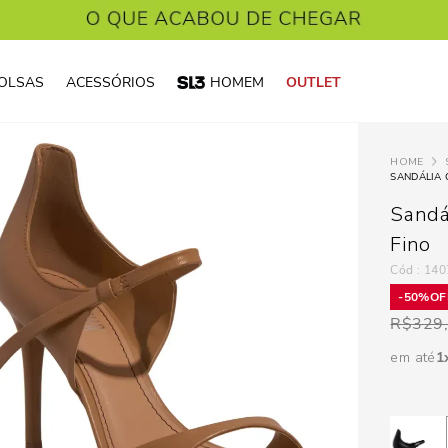
OLSAS
ACESSÓRIOS
HOMEM
OUTLET
SANDÁLIA 
Sandá
Fino
:
140
50%
R$
329
em até
1