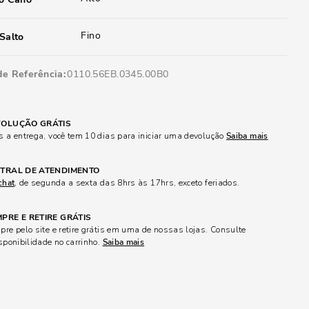
Fino
Salto
de Referência
0110.56EB.0345.00B0
OLUÇÃO GRÁTIS
 a entrega, você tem 10 dias para iniciar uma devolução
Saiba mais
TRAL DE ATENDIMENTO
chat
, de segunda a sexta das 8hrs às 17hrs, exceto feriados.
PRE E RETIRE GRÁTIS
re pelo site e retire grátis em uma de nossas lojas. Consulte
sponibilidade no carrinho.
Saiba mais