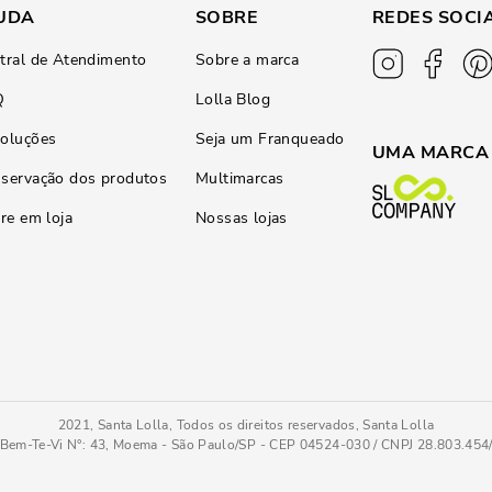
UDA
SOBRE
REDES SOCI
tral de Atendimento
Sobre a marca
Q
Lolla Blog
oluções
Seja um Franqueado
UMA MARCA
servação dos produtos
Multimarcas
ire em loja
Nossas lojas
2021, Santa Lolla, Todos os direitos reservados, Santa Lolla
Bem-Te-Vi N°: 43, Moema - São Paulo/SP - CEP 04524-030 / CNPJ 28.803.45
Sandália Couro Pelica Soft Bege Salto Alto Fino
34
COMPRAR AGOR
Tamanho
: