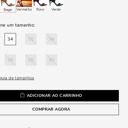
a
Vermelho
Roxo
Verde
Bege
34
35
36
38
39
40
 guia de tamanhos
ADICIONAR AO CARRINHO
COMPRAR AGORA