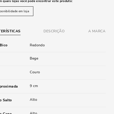
m quais lojas você pode encontrar este produto:
ponibilidade em loja
ERÍSTICAS
DESCRIÇÃO
A MARCA
 Bico
Redondo
Bege
Couro
9 cm
aproximada
Alto
o Salto
Alto
do Cano